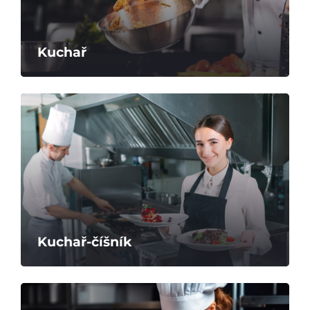
Kuchař
Úvod
Kuchař-číšník
Aktuálně
Škola