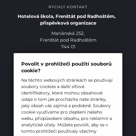
RYCHLÝ KONTAKT
Hotelová škola, Frenštát pod Radhoštěm,
příspěvková organizace
Mariánská 252,
Frenštát pod Radhoštěm
744 01
Telefon:
+420 556 836 551
E-mail:
sekretariat@hotelovkafren.cz
Povolit v prohlížeči použití souborů
Datová schránka: bc5jrez
cookie?
IČ: 00576441
Na těchto webových stránkách se používají
soubory cookies a další síťové
identifikátory, které mohou obsahovat
ZŘIZOVATEL
údaje o tom jak procházíte naše stránky,
Hotelová škola, Frenštát pod Radhoštěm je
jaký obsah vás zajímá a podobně. Soubory
cookie využíváme pro zlepšení našeho
příspěvkovou organizací zřizovanou
webu, přizpůsobení obsahu, pro reklamní a
Moravskoslezským krajem
analytické účely. Můžete povolit, aby se v
tomto prohlížeči používaly všechny