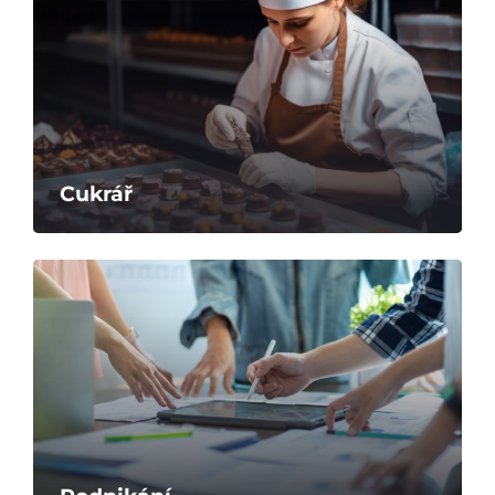
Studium
Projekty
Foto
Cukrář
Video a audio
Virtuální prohlídka
Kontakty