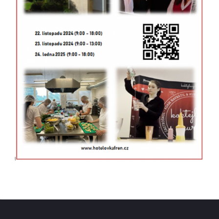
Škola
Studium
Projekty
Foto
Video a audio
Virtuální prohlídka
Kontakty