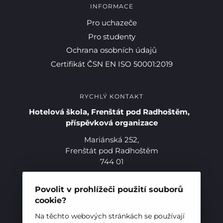
INFORMACE
Pro uchazeče
Pro studenty
Ochrana osobních údajů
Certifikát ČSN EN ISO 50001:2019
RYCHLÝ KONTAKT
Hotelová škola, Frenštát pod Radhoštěm,
příspěvková organizace
Mariánská 252,
Frenštát pod Radhoštěm
744 01
Telefon:
+420 556 836 551
E-mail:
sekretariat@hotelovkafren.cz
Povolit v prohlížeči použití souborů
Datová schránka: bc5jrez
cookie?
IČ: 00576441
Na těchto webových stránkách se používají