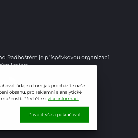
Pro studenty
pod Radhoštěm je příspěvkovou organizací
ským krajem
Pro uchazeče
sahovat údaje o tom jak procházíte naše
ení obsahu, pro reklamní a analytické
h možností. Přečtěte si
více informací
.
Povolit vše a pokračovat