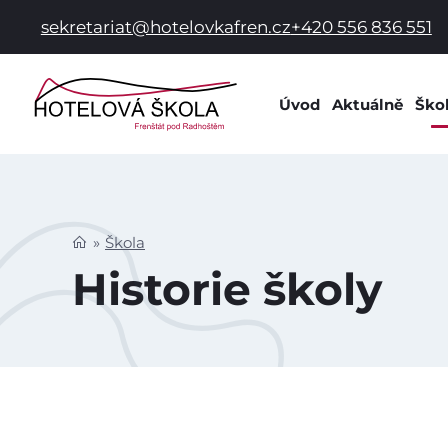
sekretariat@hotelovkafren.cz
+420 556 836 551
Úvod
Aktuálně
Ško
Info
Dok
Dom
Škola
Prac
Historie školy
Hist
Spol
Škol
Škol
Žák
Škol