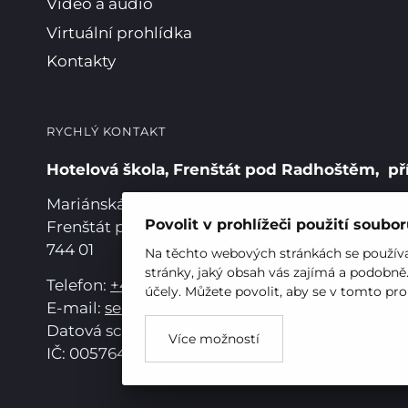
Video a audio
Virtuální prohlídka
Kontakty
RYCHLÝ KONTAKT
Hotelová škola, Frenštát pod Radhoštěm, př
Mariánská 252,
Povolit v prohlížeči použití soubo
Frenštát pod Radhoštěm
744 01
Na těchto webových stránkách se používaj
stránky, jaký obsah vás zajímá a podobně
Telefon:
+420 556 836 551
účely. Můžete povolit, aby se v tomto pro
E-mail:
sekretariat@hotelovkafren.cz
Datová schránka: bc5jrez
Více možností
IČ: 00576441