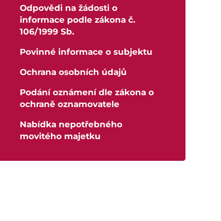
Odpovědi na žádosti o
Výběrová řízení
informace podle zákona č.
Odpovědi na žádosti o informace podle
106/1999 Sb.
zákona č. 106/1999 Sb.
Povinné informace o subjektu
Povinné informace o subjektu
Ochrana osobních údajů
Ochrana osobních údajů
Podání oznámení dle zákona o ochraně
Podání oznámení dle zákona o
oznamovatele
ochraně oznamovatele
Nabídka nepotřebného movitého majetku
Nabídka nepotřebného
movitého majetku
Studium
Projekty
Foto