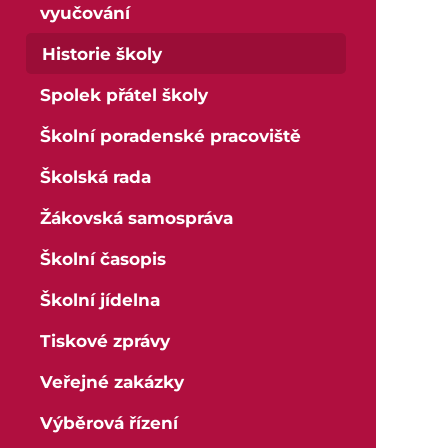
Škola
vyučování
Národní plán obnovy - 3.1 Inovace ve vzdělávání v ko
Historie školy
Informace o škole
Dokumenty školy
Spolek přátel školy
Domov mládeže
Školní poradenské pracoviště
Pracoviště praktického vyučování
Školská rada
Historie školy
Žákovská samospráva
Spolek přátel školy
Školní poradenské pracoviště
Školní časopis
Školská rada
Školní jídelna
Žákovská samospráva
Tiskové zprávy
Školní časopis
Školní jídelna
Veřejné zakázky
Tiskové zprávy
Výběrová řízení
Veřejné zakázky