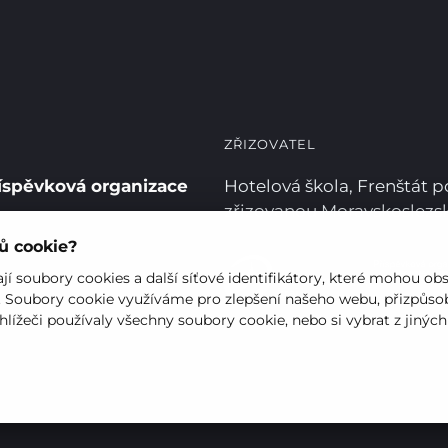
ZŘIZOVATEL
íspěvková organizace
Hotelová škola, Frenštát 
zřizovanou Moravskoslez
rů cookie?
í soubory cookies a další síťové identifikátory, které mohou ob
. Soubory cookie využíváme pro zlepšení našeho webu, přizpůsob
hlížeči používaly všechny soubory cookie, nebo si vybrat z jinýc