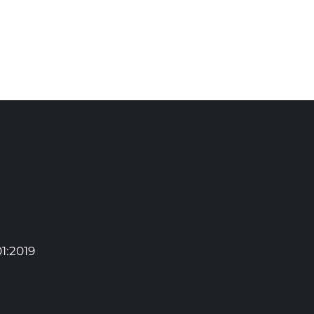
Video a audio
Virtuální prohlídka
Kontakty
1:2019