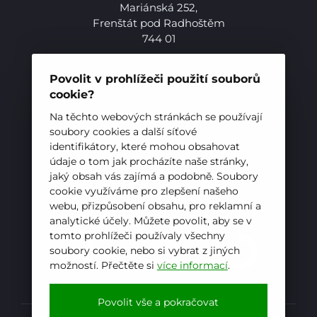
Mariánská 252,
Frenštát pod Radhoštěm
744 01
Telefon:
+420 556 836 551
E-mail:
sekretariat@hotelovkafren.cz
Povolit v prohlížeči použití souborů
Datová schránka: bc5jrez
cookie?
IČ: 00576441
Na těchto webových stránkách se používají
soubory cookies a další síťové
identifikátory, které mohou obsahovat
ZŘIZOVATEL
údaje o tom jak procházíte naše stránky,
jaký obsah vás zajímá a podobně. Soubory
Hotelová škola, Frenštát pod Radhoštěm je
cookie využíváme pro zlepšení našeho
příspěvkovou organizací zřizovanou
webu, přizpůsobení obsahu, pro reklamní a
Moravskoslezským krajem
analytické účely. Můžete povolit, aby se v
tomto prohlížeči používaly všechny
soubory cookie, nebo si vybrat z jiných
možností. Přečtěte si
více informací
.
Povolit vše a pokračovat