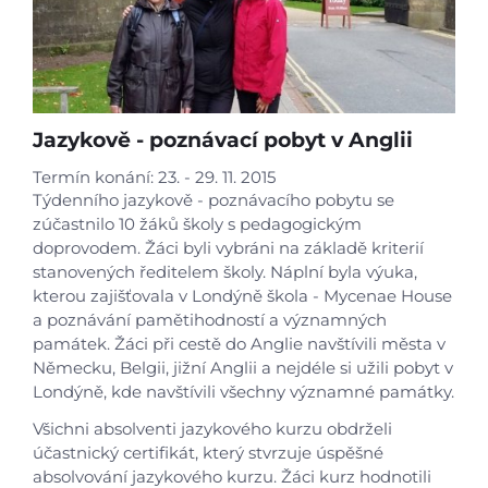
Gastrocentrum
Modernizace sportovišt
Školní zahrada
PULSOS
Jazykově - poznávací pobyt v Anglii
OKAP II
Výzva 33 - IROP Cukrářské centrum
Termín konání: 23. - 29. 11. 2015
Týdenního jazykově - poznávacího pobytu se
Výzva 35 - MŠMT
zúčastnilo 10 žáků školy s pedagogickým
Výzva 56 - MŠMT
doprovodem. Žáci byli vybráni na základě kriterií
Výzva 57 - MŠMT
stanovených ředitelem školy. Náplní byla výuka,
kterou zajišťovala v Londýně škola - Mycenae House
Výzva 65 - MŠMT
a poznávání pamětihodností a významných
Erasmus+ CIVEEL
památek. Žáci při cestě do Anglie navštívili města v
Národní plán obnovy - doučování
Německu, Belgii, jižní Anglii a nejdéle si užili pobyt v
Londýně, kde navštívili všechny významné památky.
Národní plán obnovy - 3.1 Inovace ve
vzdělávání v kontextu digitalizace
Všichni absolventi jazykového kurzu obdrželi
účastnický certifikát, který stvrzuje úspěšné
absolvování jazykového kurzu. Žáci kurz hodnotili