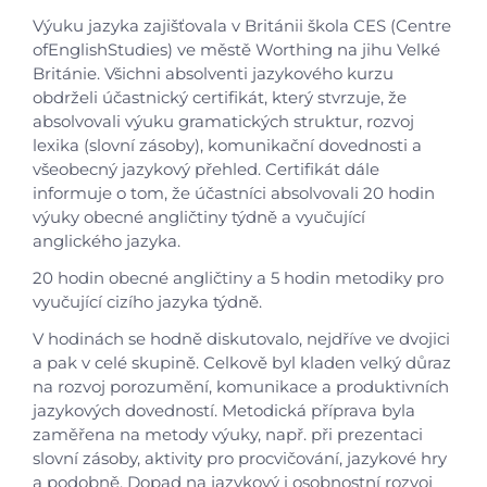
Výuku jazyka zajišťovala v Británii škola CES (Centre
ofEnglishStudies) ve městě Worthing na jihu Velké
Británie. Všichni absolventi jazykového kurzu
obdrželi účastnický certifikát, který stvrzuje, že
absolvovali výuku gramatických struktur, rozvoj
lexika (slovní zásoby), komunikační dovednosti a
všeobecný jazykový přehled. Certifikát dále
informuje o tom, že účastníci absolvovali 20 hodin
výuky obecné angličtiny týdně a vyučující
anglického jazyka.
20 hodin obecné angličtiny a 5 hodin metodiky pro
vyučující cizího jazyka týdně.
V hodinách se hodně diskutovalo, nejdříve ve dvojici
a pak v celé skupině. Celkově byl kladen velký důraz
na rozvoj porozumění, komunikace a produktivních
jazykových dovedností. Metodická příprava byla
zaměřena na metody výuky, např. při prezentaci
slovní zásoby, aktivity pro procvičování, jazykové hry
a podobně. Dopad na jazykový i osobnostní rozvoj