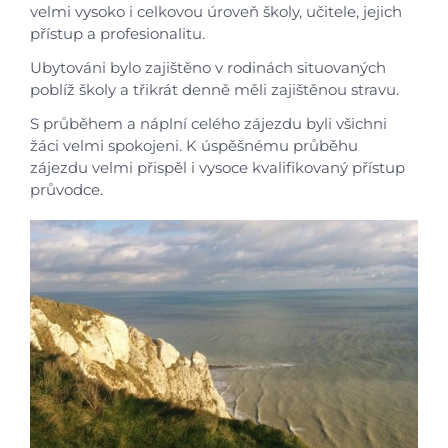
Foto
velmi vysoko i celkovou úroveň školy, učitele, jejich
přístup a profesionalitu.
Video a audio
Ubytováni bylo zajištěno v rodinách situovaných
poblíž školy a třikrát denně měli zajištěnou stravu.
Virtuální prohlídka
S průběhem a náplní celého zájezdu byli všichni
žáci velmi spokojeni. K úspěšnému průběhu
Kontakty
zájezdu velmi přispěl i vysoce kvalifikovaný přístup
průvodce.