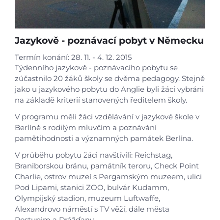
Jazykově - poznávací pobyt v Německu
Termín konání: 28. 11. - 4. 12. 2015
Týdenního jazykově - poznávacího pobytu se
zúčastnilo 20 žáků školy se dvěma pedagogy. Stejně
jako u jazykového pobytu do Anglie byli žáci vybráni
na základě kriterií stanovených ředitelem školy.
V programu měli žáci vzdělávání v jazykové škole v
Berlíně s rodilým mluvčím a poznávání
pamětihodnosti a významných památek Berlína.
V průběhu pobytu žáci navštívili: Reichstag,
Braniborskou bránu, památník teroru, Check Point
Charlie, ostrov muzeí s Pergamským muzeem, ulici
Pod Lipami, stanici ZOO, bulvár Kudamm,
Olympijský stadion, muzeum Luftwaffe,
Alexandrovo náměstí s TV věží, dále města
Postupim a Drážďany.