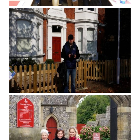
Rekonstrukce cvičné kuchyně
EU peníze školám
Implementace dlouhodobého záměru
Moravskoslezského kraje
Digitalizujeme školu
Operační program Jan Amos Komenský -
Šablony pro SŠ a VOŠ I
Operační program Jan Amos Komenský -
Šablony pro SŠ a VOŠ II
Erasmus+ odborné vzdělávání a příprava "
Poznáváme řeckou gastronomii" , výzva 20
Erasmus+ odborné vzdělávání a příprava,
mobilita jednotlivců, přizvaní odborní exper
výzva 2024
Erasmus+ odborné vzdělávání a příprava
"Poznejme proslulou světovou kuchyni" , v
2025
Operační program spravedlivá transformac