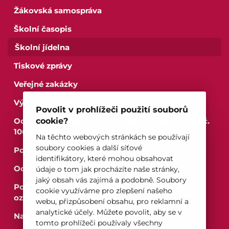
Žákovská samospráva
Školní časopis
Školní jídelna
Tiskové zprávy
Veřejné zakázky
Výběrová řízení
Povolit v prohlížeči použití souborů
Odpovědi na žádosti o informace podle zákona č.
cookie?
106/1999 Sb.
Na těchto webových stránkách se používají
soubory cookies a další síťové
Pro studenty
Povinné informace o subjektu
identifikátory, které mohou obsahovat
Ochrana osobních údajů
údaje o tom jak procházíte naše stránky,
Pro uchazeče
jaký obsah vás zajímá a podobně. Soubory
Podání oznámení dle zákona o ochraně
cookie využíváme pro zlepšení našeho
oznamovatele
webu, přizpůsobení obsahu, pro reklamní a
analytické účely. Můžete povolit, aby se v
Nabídka nepotřebného movitého majetku
tomto prohlížeči používaly všechny