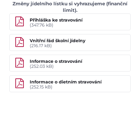
Aktuálně
Změny jídelního lístku si vyhrazujeme (finanční
limit).
Škola
Přihláška ke stravování
(347.76 kB)
Informace o škole
Vnitřní řád školní jídelny
Dokumenty školy
(216.17 kB)
Domov mládeže
Pracoviště praktického vyučování
Informace o stravování
(252.03 kB)
Historie školy
Spolek přátel školy
Informace o dietním stravování
Školní poradenské pracoviště
(252.15 kB)
Školská rada
Žákovská samospráva
Školní časopis
Školní jídelna
Tiskové zprávy