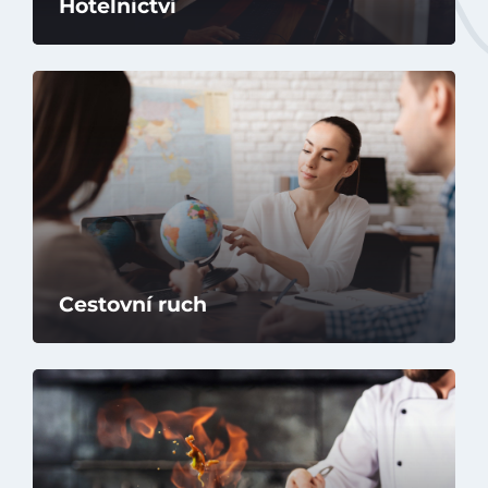
Hotelnictví
Úvod
Aktuálně
Škola
Studium
Cestovní ruch
Základní informace o studiu
Obory vzdělání
Informace ke studiu
Kurzy
Organizace školního roku
Pracovní příležitosti