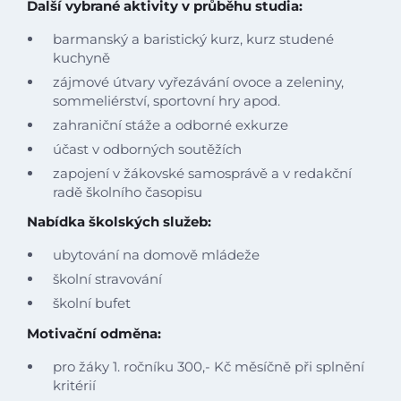
Další vybrané aktivity v průběhu studia:
Projekty
barmanský a baristický kurz, kurz studené
kuchyně
Foto
zájmové útvary vyřezávání ovoce a zeleniny,
sommeliérství, sportovní hry apod.
Video a audio
zahraniční stáže a odborné exkurze
účast v odborných soutěžích
Virtuální prohlídka
zapojení v žákovské samosprávě a v redakční
radě školního časopisu
Kontakty
Nabídka školských služeb:
ubytování na domově mládeže
školní stravování
školní bufet
Motivační odměna:
pro žáky 1. ročníku 300,- Kč měsíčně při splnění
kritérií