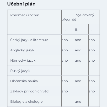
Učební plán
Vyučovaný
Předmět / ročník
předmět
I.
II.
III.
Český jazyk a literatura
ano
ano
ano
Anglický jazyk
ano
ano
ano
Německý jazyk
ano
ano
ano
Ruský jazyk
Občanská nauka
ano
ano
ano
Základy přírodních věd
ano
ano
Biologie a ekologie
ano