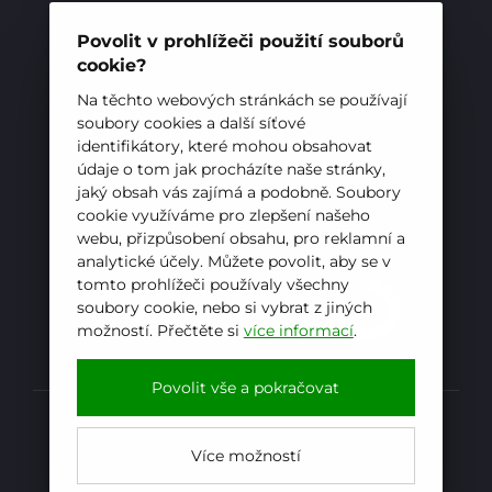
Telefon:
+420 556 836 551
E-mail:
sekretariat@hotelovkafren.cz
Povolit v prohlížeči použití souborů
Datová schránka: bc5jrez
cookie?
IČ: 00576441
Na těchto webových stránkách se používají
soubory cookies a další síťové
identifikátory, které mohou obsahovat
ZŘIZOVATEL
údaje o tom jak procházíte naše stránky,
jaký obsah vás zajímá a podobně. Soubory
Hotelová škola, Frenštát pod Radhoštěm je
cookie využíváme pro zlepšení našeho
příspěvkovou organizací zřizovanou
webu, přizpůsobení obsahu, pro reklamní a
Moravskoslezským krajem
analytické účely. Můžete povolit, aby se v
tomto prohlížeči používaly všechny
soubory cookie, nebo si vybrat z jiných
možností. Přečtěte si
více informací
.
Povolit vše a pokračovat
Prohlášení o přístupnosti
Více možností
Powered by
iCARD:CMS