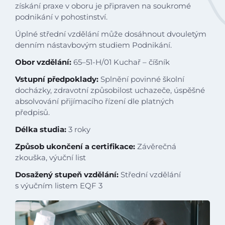
získání praxe v oboru je připraven na soukromé
podnikání v pohostinství.
Úplné střední vzdělání může dosáhnout dvouletým
denním nástavbovým studiem Podnikání.
Obor vzdělání:
65–51-H/01 Kuchař – číšník
Vstupní předpoklady:
Splnění povinné školní
docházky, zdravotní způsobilost uchazeče, úspěšné
absolvování přijímacího řízení dle platných
předpisů.
Délka studia:
3 roky
Úvod
Způsob ukončení a certifikace:
Závěrečná
zkouška, výuční list
Aktuálně
Dosažený stupeň vzdělání:
Střední vzdělání
s výučním listem EQF 3
Škola