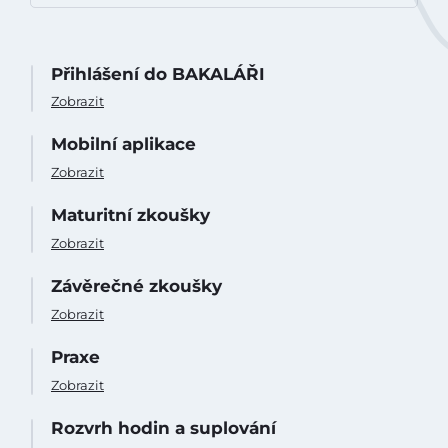
Aktuálně
Přihlášení do BAKALÁŘI
Škola
Zobrazit
Studium
Mobilní aplikace
Zobrazit
Projekty
Maturitní zkoušky
Foto
Zobrazit
Závěrečné zkoušky
Video a audio
Zobrazit
Virtuální prohlídka
Praxe
Zobrazit
Kontakty
Rozvrh hodin a suplování