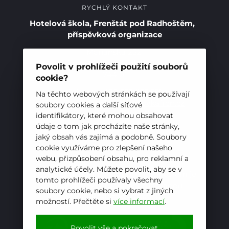
RYCHLÝ KONTAKT
Hotelová škola, Frenštát pod Radhoštěm,
příspěvková organizace
Mariánská 252,
Frenštát pod Radhoštěm
Povolit v prohlížeči použití souborů
744 01
cookie?
Telefon:
+420 556 836 551
Na těchto webových stránkách se používají
Pro studenty
E-mail:
sekretariat@hotelovkafren.cz
soubory cookies a další síťové
Datová schránka: bc5jrez
identifikátory, které mohou obsahovat
Pro uchazeče
IČ: 00576441
údaje o tom jak procházíte naše stránky,
jaký obsah vás zajímá a podobně. Soubory
cookie využíváme pro zlepšení našeho
webu, přizpůsobení obsahu, pro reklamní a
ZŘIZOVATEL
analytické účely. Můžete povolit, aby se v
Hotelová škola, Frenštát pod Radhoštěm je
tomto prohlížeči používaly všechny
příspěvkovou organizací zřizovanou
soubory cookie, nebo si vybrat z jiných
Moravskoslezským krajem
možností. Přečtěte si
více informací
.
Povolit vše a pokračovat