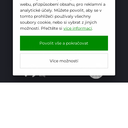
E-mail:
sekretariat@hotelovkafren.cz
webu, přizpůsobení obsahu, pro reklamní a
Datová schránka: bc5jrez
analytické účely. Můžete povolit, aby se v
IČ: 00576441
tomto prohlížeči používaly všechny
soubory cookie, nebo si vybrat z jiných
možností. Přečtěte si
více informací
.
ZŘIZOVATEL
Hotelová škola, Frenštát pod Radhoštěm je
Povolit vše a pokračovat
příspěvkovou organizací zřizovanou
Moravskoslezským krajem
Více možností
Prohlášení o přístupnosti
Powered by
iCARD:CMS
Web by
iCARD.cz