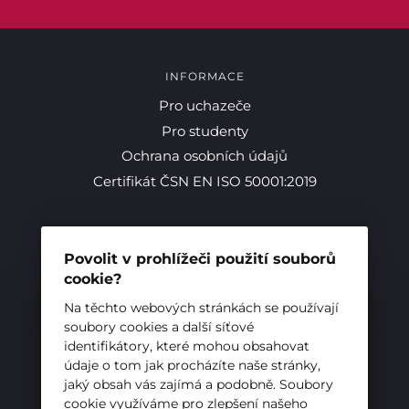
INFORMACE
Pro uchazeče
Pro studenty
Ochrana osobních údajů
Pro studenty
Certifikát ČSN EN ISO 50001:2019
Pro uchazeče
RYCHLÝ KONTAKT
Povolit v prohlížeči použití souborů
Hotelová škola, Frenštát pod Radhoštěm,
cookie?
příspěvková organizace
Na těchto webových stránkách se používají
Mariánská 252,
soubory cookies a další síťové
Frenštát pod Radhoštěm
identifikátory, které mohou obsahovat
744 01
údaje o tom jak procházíte naše stránky,
jaký obsah vás zajímá a podobně. Soubory
Telefon:
+420 556 836 551
cookie využíváme pro zlepšení našeho