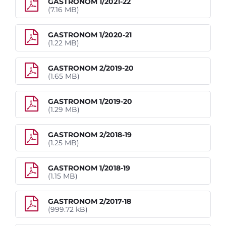
GASTRONOM 1/2021-22
(7.16 MB)
Informace o škole
Dokumenty školy
GASTRONOM 1/2020-21
(1.22 MB)
Domov mládeže
Pracoviště praktického vyučování
GASTRONOM 2/2019-20
Historie školy
(1.65 MB)
Spolek přátel školy
GASTRONOM 1/2019-20
Školní poradenské pracoviště
(1.29 MB)
Školská rada
Žákovská samospráva
GASTRONOM 2/2018-19
(1.25 MB)
Školní časopis
Školní jídelna
GASTRONOM 1/2018-19
Tiskové zprávy
(1.15 MB)
Veřejné zakázky
GASTRONOM 2/2017-18
Výběrová řízení
(999.72 kB)
Odpovědi na žádosti o informace podle zá