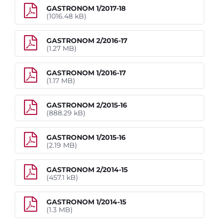
č. 106/1999 Sb.
GASTRONOM 1/2017-18
(1016.48 kB)
Povinné informace o subjektu
Ochrana osobních údajů
GASTRONOM 2/2016-17
Podání oznámení dle zákona o ochraně
(1.27 MB)
oznamovatele
Nabídka nepotřebného movitého majetku
GASTRONOM 1/2016-17
(1.17 MB)
Studium
GASTRONOM 2/2015-16
(888.29 kB)
Projekty
GASTRONOM 1/2015-16
(2.19 MB)
Foto
GASTRONOM 2/2014-15
(457.1 kB)
Video a audio
GASTRONOM 1/2014-15
Virtuální prohlídka
(1.3 MB)