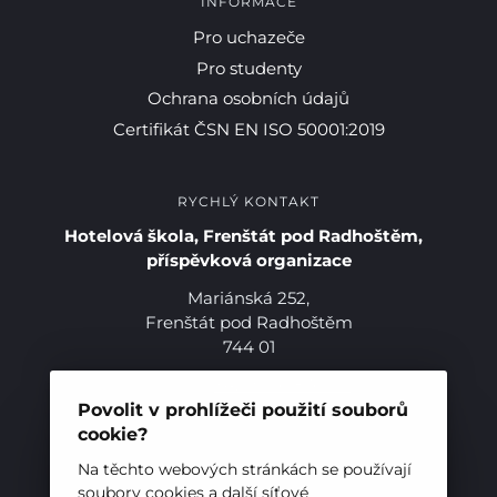
INFORMACE
Pro uchazeče
Pro studenty
Pro studenty
Ochrana osobních údajů
Certifikát ČSN EN ISO 50001:2019
Pro uchazeče
RYCHLÝ KONTAKT
Hotelová škola, Frenštát pod Radhoštěm,
příspěvková organizace
Mariánská 252,
Frenštát pod Radhoštěm
744 01
Telefon:
+420 556 836 551
E-mail:
sekretariat@hotelovkafren.cz
Povolit v prohlížeči použití souborů
Datová schránka: bc5jrez
cookie?
IČ: 00576441
Na těchto webových stránkách se používají
soubory cookies a další síťové