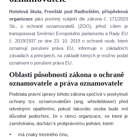
Hotelová škola, Frenštát pod Radhoštěm, příspěvková
organizace
jako povinný subjekt dle zákona č. 171/2023
Sb., o ochraně oznamovatelů (ZOO), jehož cílem je
transponovat Směrnici Evropského parlamentu a Rady EU
č. 2019/1937 ze dne 23. 10. 2019 o ochraně osob, které
oznamují porušení práva EU, informuje o základních
zásadách a principech, na základě kterých je možno podat
oznámení o porušení práva EU.
Oblasti působnosti zákona o ochraně
oznamovatele a práva oznamovatele
Podstata právní úpravy tohoto zákona spočívá v poskytnutí
ochrany tzv. oznamovatelům (ang. whistleblower) před
odvetnými opatřeními, pokud takováto osoba bude mít
důvodné podezření, že v rámci organizace, ve které je
zaměstnána, dochází k protiprávnímu jednání, které:
má znaky trestného činu,