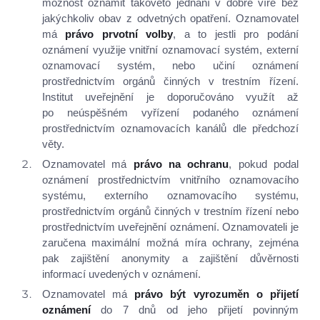
možnost oznámit takovéto jednání v dobré víře bez
Školní poradenské pracoviště
jakýchkoliv obav z odvetných opatření. Oznamovatel
Školská rada
má
právo prvotní volby
, a to jestli pro podání
Žákovská samospráva
oznámení využije vnitřní oznamovací systém, externí
oznamovací systém, nebo učiní oznámení
Školní časopis
prostřednictvím orgánů činných v trestním řízení.
Školní jídelna
Institut uveřejnění je doporučováno využít až
Tiskové zprávy
po neúspěšném vyřízení podaného oznámení
Veřejné zakázky
prostřednictvím oznamovacích kanálů dle předchozí
věty.
Výběrová řízení
Oznamovatel má
právo na ochranu
, pokud podal
Odpovědi na žádosti o informace podle zá
oznámení prostřednictvím vnitřního oznamovacího
č. 106/1999 Sb.
systému, externího oznamovacího systému,
Povinné informace o subjektu
prostřednictvím orgánů činných v trestním řízení nebo
Ochrana osobních údajů
prostřednictvím uveřejnění oznámení. Oznamovateli je
zaručena maximální možná míra ochrany, zejména
Podání oznámení dle zákona o ochraně
pak zajištění anonymity a zajištění důvěrnosti
oznamovatele
informací uvedených v oznámení.
Nabídka nepotřebného movitého majetku
Oznamovatel má
právo být vyrozuměn o přijetí
oznámení
do 7 dnů od jeho přijetí povinným