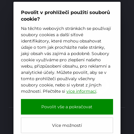
Telefon:
+420 556 836 551
E-mail:
sekretariat@hotelovkafren.cz
Povolit v prohlížeči použití souborů
Datová schránka: bc5jrez
cookie?
IČ: 00576441
Na těchto webových stránkách se používají
soubory cookies a další síťové
identifikátory, které mohou obsahovat
ZŘIZOVATEL
údaje o tom jak procházíte naše stránky,
Hotelová škola, Frenštát pod Radhoštěm je
jaký obsah vás zajímá a podobně. Soubory
cookie využíváme pro zlepšení našeho
příspěvkovou organizací zřizovanou
webu, přizpůsobení obsahu, pro reklamní a
Moravskoslezským krajem
analytické účely. Můžete povolit, aby se v
tomto prohlížeči používaly všechny
soubory cookie, nebo si vybrat z jiných
možností. Přečtěte si
více informací
.
Povolit vše a pokračovat
Prohlášení o přístupnosti
Více možností
Powered by
iCARD:CMS