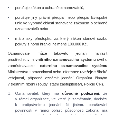
porušuje zákon o ochraně oznamovatelů,
porušuje jiný právní předpis nebo předpis Evropské
unie ve vybrané oblasti stanovené zákonem o ochraně
oznamovatelů nebo
Úvod
má znaky přestupku, za který zákon stanoví sazbu
pokuty s horní hranicí nejméně 100.000 Kč.
Aktuálně
Oznamovatel může takovéto jednání nahlásit
prostřednictvím
vnitřního oznamovacího systému
svého
Škola
zaměstnavatele,
externího oznamovacího systému
Ministerstva spravedlnosti nebo informace
uveřejnit
široké
Informace o škole
veřejnosti, případně oznámit jednání Orgánům činným
Dokumenty školy
v trestním řízení (soudy, státní zastupitelství, Policie ČR).
Domov mládeže
Oznamovatel, který má
důvodné podezření
, že
Pracoviště praktického vyučování
v rámci organizace, ve které je zaměstnán, dochází
Historie školy
k protiprávnímu jednání či jinému porušování
Spolek přátel školy
povinností v rámci oblasti působnosti zákona, má