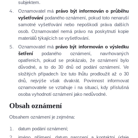
subjektem.
Studium
Oznamovatel má
právo být informován o průběhu
vyšetřování
podaného oznámení, pokud toto nenaruší
Projekty
samotné vyšetřování nebo nepoškodí práva dalších
osob. Oznamovatel nemá právo na poskytnutí kopie
Foto
materiálů týkajících se vyšetřování.
Oznamovatel má
právo být informován o výsledku
šetření
podaného oznámení, navrhovaných
Video a audio
opatřeních, pokud se prokázalo, že oznámení bylo
důvodné, a to do 30 dnů od podání oznámení. Ve
Virtuální prohlídka
složitých případech lze tuto lhůtu prodloužit až o 30
dnů, nejvýše však dvakrát. Povinnost informovat
oznamovatele se vztahuje i na situaci, kdy příslušná
Kontakty
osoba vyhodnotí oznámení jako nedůvodné.
Obsah oznámení
Obsahem oznámení je zejména:
datum podání oznámení;
jméno, příjmení, datum narození a kontaktní údaje