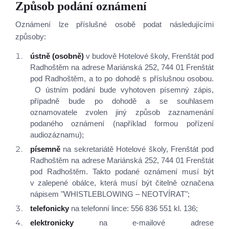
Způsob podání oznámení
Oznámení lze příslušné osobě podat následujícími
způsoby:
ústně (osobně)
v budově Hotelové školy, Frenštát pod
Radhoštěm na adrese Mariánská 252, 744 01 Frenštát
pod Radhoštěm, a to po dohodě s příslušnou osobou.
O ústním podání bude vyhotoven písemný zápis,
případně bude po dohodě a se souhlasem
oznamovatele zvolen jiný způsob zaznamenání
podaného oznámení (například formou pořízení
audiozáznamu);
písemně
na sekretariátě Hotelové školy, Frenštát pod
Radhoštěm na adrese Mariánská 252, 744 01 Frenštát
pod Radhoštěm. Takto podané oznámení musí být
v zalepené obálce, která musí být čitelně označena
nápisem "WHISTLEBLOWING – NEOTVÍRAT";
telefonicky
na telefonní lince: 556 836 551 kl. 136;
elektronicky
na e‑mailové adrese