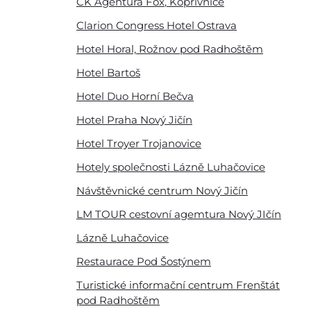
CK Agentura Fox
, Kopřivnice
Clarion Congress Hotel Ostrava
Úvod
Hotel Horal, Rožnov pod Radhoštěm
Hotel Bartoš
Aktuálně
Hotel Duo Horní Bečva
Škola
Hotel Praha Nový Jičín
Hotel Troyer Trojanovice
Informace o škole
Hotely společnosti Lázně Luhačovice
Dokumenty školy
Návštěvnické centrum Nový Jičín
Domov mládeže
Pracoviště praktického vyučování
LM TOUR cestovní agemtura Nový JIčín
Historie školy
Lázně Luhačovice
Spolek přátel školy
Restaurace Pod Šostýnem
Školní poradenské pracoviště
Turistické informační centrum Frenštát
Školská rada
pod Radhoštěm