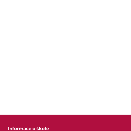
Projekty
Foto
Video a audio
Virtuální prohlídka
Kontakty
Informace o škole