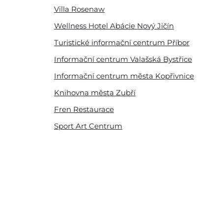
Žákovská samospráva
Villa Rosenaw
Školní časopis
Wellness Hotel Abácie Nový Jičín
Školní jídelna
Tiskové zprávy
Turistické informační centrum
Příbor
Veřejné zakázky
Informační centrum Valašská Bystřice
Výběrová řízení
Informační centrum města Kopřivnice
Odpovědi na žádosti o informace podle zá
Knihovna města Zubří
č. 106/1999 Sb.
Povinné informace o subjektu
Fren Restaurace
Ochrana osobních údajů
Sport Art Centrum
Podání oznámení dle zákona o ochraně
oznamovatele
Nabídka nepotřebného movitého majetku
Studium