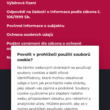
Výběrová řízení
Odpovědi na žádosti o informace podle zákona č.
106/1999 Sb.
Povinné informace o subjektu
Ochrana osobních údajů
Podání oznámení dle zákona o ochraně
Pro studenty
oznamovatele
Povolit v prohlížeči použití souborů
Nabídka nepotřebného movitého majetku
Pro uchazeče
cookie?
Na těchto webových stránkách se používají
soubory cookies a další síťové
identifikátory, které mohou obsahovat
INFORMACE
údaje o tom jak procházíte naše stránky,
jaký obsah vás zajímá a podobně. Soubory
Pro uchazeče
cookie využíváme pro zlepšení našeho
Pro studenty
webu, přizpůsobení obsahu, pro reklamní a
Ochrana osobních údajů
analytické účely. Můžete povolit, aby se v
tomto prohlížeči používaly všechny