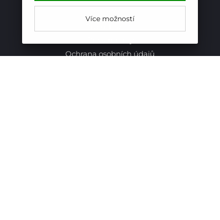
INFORMACE
Více možností
Pro uchazeče
Pro studenty
Ochrana osobních údajů
Certifikát ČSN EN ISO 50001:2019
RYCHLÝ KONTAKT
Hotelová škola, Frenštát pod Radhoštěm,
příspěvková organizace
Mariánská 252,
Frenštát pod Radhoštěm
744 01
Telefon:
+420 556 836 551
E-mail:
sekretariat@hotelovkafren.cz
Datová schránka: bc5jrez
IČ: 00576441