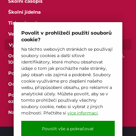
Školní časopis
Školní jídelna
Tiskové zprávy
Povolit v prohlížeči použití souborů
Veřejné zakázky
cookie?
Výběrová řízení
Na těchto webových stránkách se používají
Odpovědi na žádosti o informace podle zákona č.
soubory cookies a další síťové
106/1999 Sb.
identifikátory, které mohou obsahovat
Pro studenty
údaje o tom jak procházíte naše stránky,
Povinné informace o subjektu
jaký obsah vás zajímá a podobně. Soubory
Pro uchazeče
cookie využíváme pro zlepšení našeho
Ochrana osobních údajů
webu, přizpůsobení obsahu, pro reklamní a
analytické účely. Můžete povolit, aby se v
Podání oznámení dle zákona o ochraně
tomto prohlížeči používaly všechny
oznamovatele
soubory cookie, nebo si vybrat z jiných
Nabídka nepotřebného movitého majetku
možností. Přečtěte si
více informací
.
Povolit vše a pokračovat