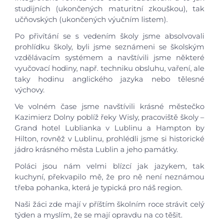
studijních (ukončených maturitní zkouškou), tak
učňovských (ukončených výučním listem).
Po přivítání se s vedením školy jsme absolvovali
prohlídku školy, byli jsme seznámeni se školským
vzdělávacím systémem a navštívili jsme některé
vyučovací hodiny, např. techniku obsluhu, vaření, ale
taky hodinu anglického jazyka nebo tělesné
výchovy.
Ve volném čase jsme navštívili krásné městečko
Kazimierz Dolny poblíž řeky Wisly, pracoviště školy –
Grand hotel Lublianka v Lublinu a Hampton by
Hilton, rovněž v Lublinu, prohlédli jsme si historické
jádro krásného města Lublin a jeho památky.
Poláci jsou nám velmi blízcí jak jazykem, tak
kuchyní, překvapilo mě, že pro ně není neznámou
třeba pohanka, která je typická pro náš region.
Naši žáci zde mají v příštím školním roce strávit celý
týden a myslím, že se mají opravdu na co těšit.