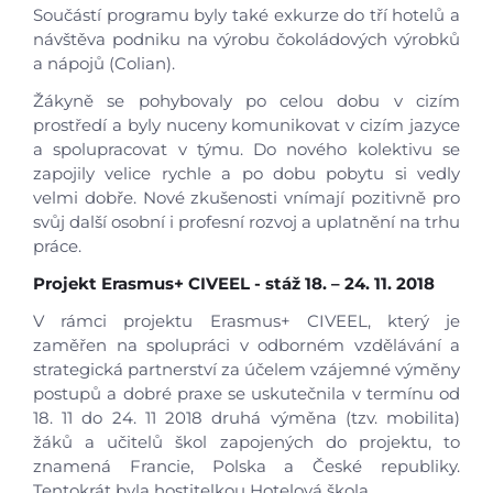
Operační program Jan Amos Komenský -
Součástí programu byly také exkurze do tří hotelů a
Šablony pro SŠ a VOŠ I
návštěva podniku na výrobu čokoládových výrobků
a nápojů (Colian).
Operační program Jan Amos Komenský -
Šablony pro SŠ a VOŠ II
Žákyně se pohybovaly po celou dobu v cizím
Erasmus+ odborné vzdělávání a příprava "
prostředí a byly nuceny komunikovat v cizím jazyce
Poznáváme řeckou gastronomii" , výzva 20
a spolupracovat v týmu. Do nového kolektivu se
zapojily velice rychle a po dobu pobytu si vedly
Erasmus+ odborné vzdělávání a příprava,
velmi dobře. Nové zkušenosti vnímají pozitivně pro
mobilita jednotlivců, přizvaní odborní exper
svůj další osobní i profesní rozvoj a uplatnění na trhu
výzva 2024
práce.
Erasmus+ odborné vzdělávání a příprava
"Poznejme proslulou světovou kuchyni" , v
Projekt Erasmus+ CIVEEL - stáž 18. – 24. 11. 2018
2025
V rámci projektu Erasmus+ CIVEEL, který je
Operační program spravedlivá transformac
zaměřen na spolupráci v odborném vzdělávání a
Gastrocentrum
strategická partnerství za účelem vzájemné výměny
postupů a dobré praxe se uskutečnila v termínu od
Modernizace sportovišt
18. 11 do 24. 11 2018 druhá výměna (tzv. mobilita)
Školní zahrada
žáků a učitelů škol zapojených do projektu, to
PULSOS
znamená Francie, Polska a České republiky.
OKAP II
Tentokrát byla hostitelkou Hotelová škola.