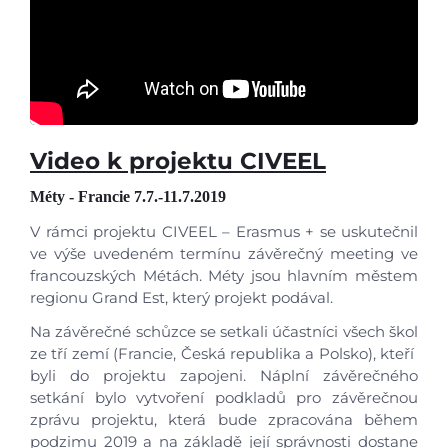
Video k projektu CIVEEL
Méty - Francie
7.7.-11.7.2019
V rámci projektu CIVEEL – Erasmus + se uskutečnil
ve výše uvedeném termínu závěrečný meeting ve
francouzských Métách. Méty jsou hlavním městem
regionu Grand Est, který projekt podával.
Na závěrečné schůzce se setkali účastníci všech škol
ze tří zemí (Francie, Česká republika a Polsko), kteří
byli do projektu zapojeni. Náplní závěrečného
setkání bylo vytvoření podkladů pro závěrečnou
zprávu projektu, která bude zpracována během
podzimu 2019 a na základě její správnosti dostane