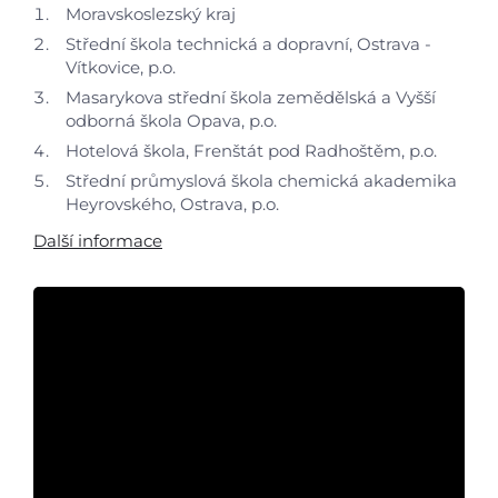
Moravskoslezský kraj
Střední škola technická a dopravní, Ostrava -
Vítkovice, p.o.
Masarykova střední škola zemědělská a Vyšší
odborná škola Opava, p.o.
Hotelová škola, Frenštát pod Radhoštěm, p.o.
Střední průmyslová škola chemická akademika
Heyrovského, Ostrava, p.o.
Další informace