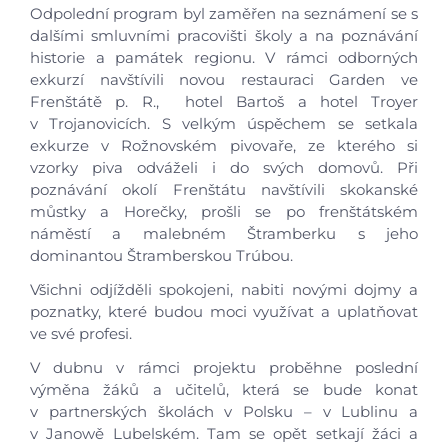
Odpolední program byl zaměřen na seznámení se s
Kontakty
dalšími smluvními pracovišti školy a na poznávání
historie a památek regionu. V rámci odborných
exkurzí navštívili novou restauraci Garden ve
Frenštátě p. R., hotel Bartoš a hotel Troyer
v Trojanovicích. S velkým úspěchem se setkala
exkurze v Rožnovském pivovaře, ze kterého si
vzorky piva odváželi i do svých domovů. Při
poznávání okolí Frenštátu navštívili skokanské
můstky a Horečky, prošli se po frenštátském
náměstí a malebném Štramberku s jeho
dominantou Štramberskou Trúbou.
Všichni odjížděli spokojeni, nabiti novými dojmy a
poznatky, které budou moci využívat a uplatňovat
ve své profesi.
V dubnu v rámci projektu proběhne poslední
výměna žáků a učitelů, která se bude konat
v partnerských školách v Polsku – v Lublinu a
v Janowě Lubelském. Tam se opět setkají žáci a