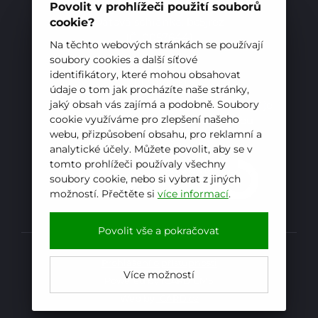
E-mail:
sekretariat@hotelovkafren.cz
Povolit v prohlížeči použití souborů
Datová schránka: bc5jrez
cookie?
IČ: 00576441
Na těchto webových stránkách se používají
soubory cookies a další síťové
identifikátory, které mohou obsahovat
ZŘIZOVATEL
údaje o tom jak procházíte naše stránky,
jaký obsah vás zajímá a podobně. Soubory
Hotelová škola, Frenštát pod Radhoštěm je
cookie využíváme pro zlepšení našeho
příspěvkovou organizací zřizovanou
webu, přizpůsobení obsahu, pro reklamní a
Moravskoslezským krajem
analytické účely. Můžete povolit, aby se v
tomto prohlížeči používaly všechny
soubory cookie, nebo si vybrat z jiných
možností. Přečtěte si
více informací
.
Povolit vše a pokračovat
Prohlášení o přístupnosti
Více možností
Powered by
iCARD:CMS
Web by
iCARD.cz