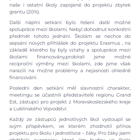
naše i ostatní školy zapojené do projektu zbytek
grantu (20%).
Další náplní setkání bylo řešení další možné
spolupráce mezi školami. Nebyl dohodnut konkrétní
předmět tohoto jednání. Školám se nechce do
sepsání nových přihlášek do projektu Erasmus , na
základě kterého by byly vztahy a spolupráce mezi
školami financovány,probírali jsme možné
reciproční výměny mezi školami, zde jsme však
narazili na možné problémy a nejasnosti ohledně
financování.
Poslední den setkání měl slavnostní charakter,
meetingu se účastnili představitelé regionu Grand
Est, zástupci pro projekt z Moravskoslezského kraje
a Lublinského Vojvodství.
Každý ze zástupců jednotlivých škol vystoupil se
svým příspěvkem, ve kterém zhodnotil přínos
projektu pro školu i jednotlivce – žáky. Pro žáky jsem
obdržela europassy, které jim budou ve škole