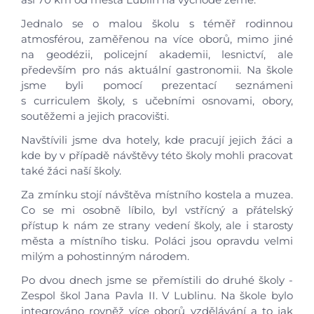
Jednalo se o malou školu s téměř rodinnou
atmosférou, zaměřenou na více oborů, mimo jiné
na geodézii, policejní akademii, lesnictví, ale
především pro nás aktuální gastronomii. Na škole
jsme byli pomocí prezentací seznámeni
s curriculem školy, s učebními osnovami, obory,
soutěžemi a jejich pracovišti.
Navštívili jsme dva hotely, kde pracují jejich žáci a
kde by v případě návštěvy této školy mohli pracovat
také žáci naší školy.
Za zmínku stojí návštěva místního kostela a muzea.
Co se mi osobně líbilo, byl vstřícný a přátelský
přístup k nám ze strany vedení školy, ale i starosty
města a místního tisku. Poláci jsou opravdu velmi
milým a pohostinným národem.
Po dvou dnech jsme se přemístili do druhé školy -
Zespol škol Jana Pavla II. V Lublinu. Na škole bylo
integrováno rovněž více oborů vzdělávání a to jak