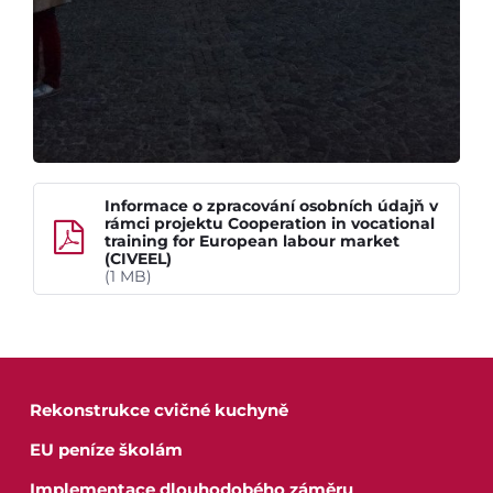
Informace o zpracování osobních údajň v
rámci projektu Cooperation in vocational
training for European labour market
(CIVEEL)
(1 MB)
Rekonstrukce cvičné kuchyně
EU peníze školám
Implementace dlouhodobého záměru