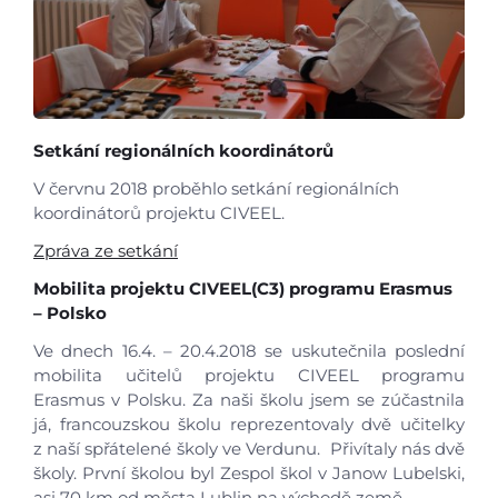
Setkání regionálních koordinátorů
V červnu 2018 proběhlo setkání regionálních
koordinátorů projektu CIVEEL.
Zpráva ze setkání
Mobilita projektu CIVEEL(C3) programu Erasmus
– Polsko
Ve dnech 16.4. – 20.4.2018 se uskutečnila poslední
mobilita učitelů projektu CIVEEL programu
Erasmus v Polsku. Za naši školu jsem se zúčastnila
já, francouzskou školu reprezentovaly dvě učitelky
z naší spřátelené školy ve Verdunu. Přivítaly nás dvě
školy. První školou byl Zespol škol v Janow Lubelski,
asi 70 km od města Lublin na východě země.