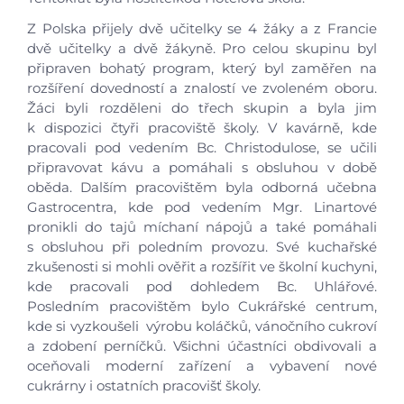
Výzva 33 - IROP Cukrářské centrum
Z Polska přijely dvě učitelky se 4 žáky a z Francie
Výzva 35 - MŠMT
dvě učitelky a dvě žákyně. Pro celou skupinu byl
připraven bohatý program, který byl zaměřen na
Výzva 56 - MŠMT
rozšíření dovedností a znalostí ve zvoleném oboru.
Výzva 57 - MŠMT
Žáci byli rozděleni do třech skupin a byla jim
Výzva 65 - MŠMT
k dispozici čtyři pracoviště školy. V kavárně, kde
pracovali pod vedením Bc. Christodulose, se učili
Erasmus+ CIVEEL
připravovat kávu a pomáhali s obsluhou v době
Národní plán obnovy - doučování
oběda. Dalším pracovištěm byla odborná učebna
Národní plán obnovy - 3.1 Inovace ve
Gastrocentra, kde pod vedením Mgr. Linartové
vzdělávání v kontextu digitalizace
pronikli do tajů míchaní nápojů a také pomáhali
s obsluhou při poledním provozu. Své kuchařské
zkušenosti si mohli ověřit a rozšířit ve školní kuchyni,
Foto
kde pracovali pod dohledem Bc. Uhlářové.
Posledním pracovištěm bylo Cukrářské centrum,
kde si vyzkoušeli výrobu koláčků, vánočního cukroví
Video a audio
a zdobení perníčků. Všichni účastníci obdivovali a
oceňovali moderní zařízení a vybavení nové
Virtuální prohlídka
cukrárny i ostatních pracovišť školy.