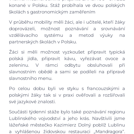
konané v Polsku. Stáž probíhala ve dvou polských
školách s gastronomickým zaměřením
Úvod
V průběhu mobility měli žáci, ale i učitelé, kteří žáky
doprovázeli, možnost poznávání a srovnávání
Aktuálně
vzdělávacího systému a metod výuky na
partnerských školách v Polsku.
Škola
Žáci si měli možnost vyzkoušet připravit typická
polská jídla, připravit kávu, vyřezávat ovoce a
zeleninu. V rámci odbytu obsluhovali při
Studium
slavnostním obědě a sami se podíleli na přípravě
slavnostního menu.
Projekty
Po celou dobu byli ve styku s francouzskými a
polskými žáky tak si v praxi ověřovali a rozšiřovali
Rekonstrukce cvičné kuchyně
své jazykové znalosti.
EU peníze školám
Součásti týdenní stáže bylo také poznávání regionu
Implementace dlouhodobého záměru
Lublinského vojvodství a jeho krás. Navštívili jsme
Moravskoslezského kraje
lážeňské městečko Kazimierz Dolný poblíž Lublinu
Digitalizujeme školu
a vyhlášenou židovskou restauraci „Mandragora“.