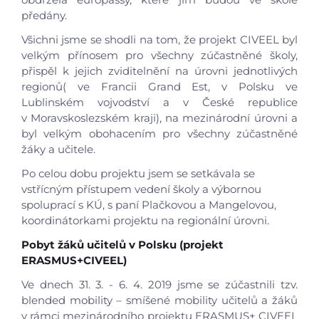
předány.
Všichni jsme se shodli na tom, že projekt CIVEEL byl
velkým přínosem pro všechny zúčastněné školy,
přispěl k jejich zviditelnění na úrovni jednotlivých
regionů( ve Francii Grand Est, v Polsku ve
Lublinském vojvodství a v České republice
v Moravskoslezském kraji), na mezinárodní úrovni a
byl velkým obohacením pro všechny zúčastněné
žáky a učitele.
Po celou dobu projektu jsem se setkávala se
vstřícným přístupem vedení školy a výbornou
spoluprací s KÚ, s paní Plačkovou a Mangelovou,
koordinátorkami projektu na regionální úrovni.
Pobyt žáků učitelů v Polsku (projekt
ERASMUS+CIVEEL)
Ve dnech 31. 3. - 6. 4. 2019 jsme se zúčastnili tzv.
blended mobility – smíšené mobility učitelů a žáků
v rámci mezinárodního projektu ERASMUS+ CIVEEL