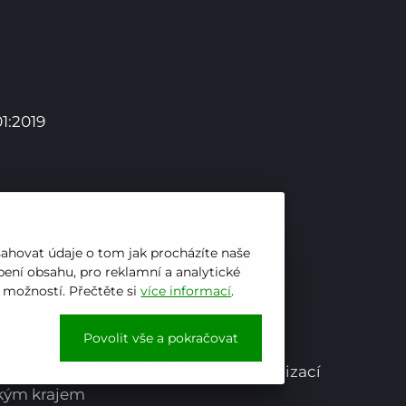
Pro studenty
1:2019
Pro uchazeče
sahovat údaje o tom jak procházíte naše
ení obsahu, pro reklamní a analytické
h možností. Přečtěte si
více informací
.
Povolit vše a pokračovat
pod Radhoštěm je příspěvkovou organizací
ským krajem