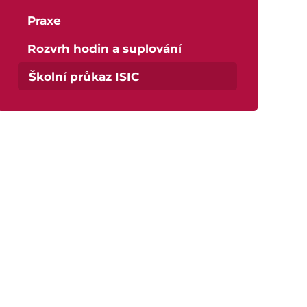
Aktuálně
Národní plán obnovy - 3.1 Inovace ve vzdělávání v ko
Praxe
Škola
Rozvrh hodin a suplování
Školní průkaz ISIC
Studium
Projekty
Foto
Video a audio
Virtuální prohlídka
Kontakty