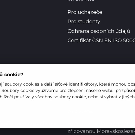
Pro uchazeče
Pro studenty
Ochrana osobních údajů
Certifikát ČSN EN ISO 5000
rů cookie?
í soubory cookies a další síťové identifikátory, které mohou ob
. Soubory cookie využíváme pro zlepšení našeho webu, přizpůsob
hlížeči používaly všechny soubory cookie, nebo si vybrat z jinýc
ZŘIZOVATEL
íspěvková organizace
Hotelová škola, Frenštát 
zřizovanou Moravskoslez