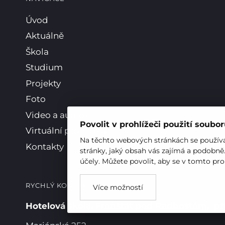
Úvod
Aktuálně
Škola
Studium
Projekty
Foto
Video a audio
Povolit v prohlížeči použití soubo
Virtuální prohlídka
Na těchto webových stránkách se používaj
Kontakty
stránky, jaký obsah vás zajímá a podobně
účely. Můžete povolit, aby se v tomto pro
RYCHLÝ KONTAKT
Více možností
Hotelová škola, Frenštát pod Radhoštěm, př