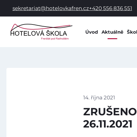
sekretariat@hotelovkafren.cz
+420 556 836 551
Úvod
Aktuálně
Ško
Info
Dok
Dom
Prac
Hist
Spol
14. října 2021
Škol
ZRUŠENO!!
Škol
26.11.2021
Žák
Škol