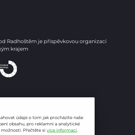
Pro studenty
Pro uchazeče
pod Radhoštěm je příspěvkovou organizací
ským krajem
sahovat údaje o tom jak procházíte naše
ení obsahu, pro reklamní a analytické
h možností. Přečtěte si
více informací
.