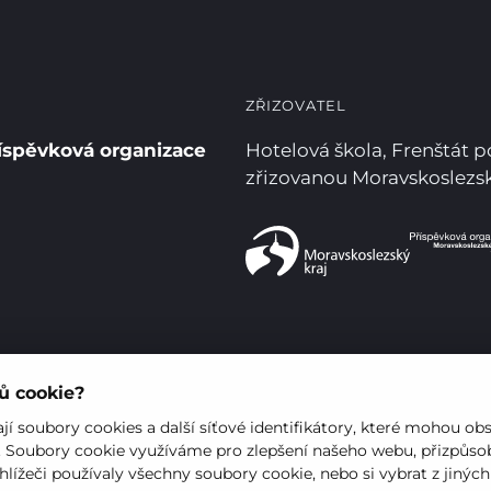
ZŘIZOVATEL
íspěvková organizace
Hotelová škola, Frenštát 
zřizovanou Moravskoslez
rů cookie?
í soubory cookies a další síťové identifikátory, které mohou ob
. Soubory cookie využíváme pro zlepšení našeho webu, přizpůsob
hlížeči používaly všechny soubory cookie, nebo si vybrat z jinýc