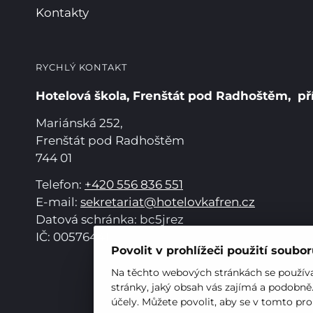
Kontakty
RYCHLÝ KONTAKT
Hotelová škola, Frenštát pod Radhoštěm, př
Mariánská 252,
Frenštát pod Radhoštěm
744 01
Telefon:
+420 556 836 551
E-mail:
sekretariat@hotelovkafren.cz
Datová schránka: bc5jrez
IČ: 00576441
Povolit v prohlížeči použití soubo
Na těchto webových stránkách se používaj
stránky, jaký obsah vás zajímá a podobně
účely. Můžete povolit, aby se v tomto pro