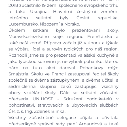
2018 zúčastnilo 19 zemí společného evropského trhu
a také Ukrajina. Hlavními čestnými zeměmi
letošního setkání byly Česká republika,
Lucembursko, Nizozemí a Norsko.
Úkolem setkání bylo prezentování školy,
Moravskoslezského kraje, regionu Frenštátska a
také naší země. Příprava začala již v únoru a týkala
se výběru jídel a surovin typických pro náš region.
Rozhodli jsme se pro prezentaci valašské kuchyně a
jako typickou surovinu jsme vybrali pohanku, kterou
nám na tuto akci daroval Pohankový mlýn
Šmajstrla. Školu ve Francii zastupoval ředitel školy
společně se dvěma zástupkyněmi a dvěma učiteli a
sedmičlenná skupina žáků zastupující všechny
obory vzdělání školy. Dále se setkání zúčastnil
předseda UNIHOST - Sdružení podnikatelů v
pohostinství, stravovacích a ubytovacích službách
ČR, z. s. Ing. Zdeněk Blinka.
Všechny zúčastněné delegace přijala a přivítala
předsedkyně správní rady paní Arnaudová a také