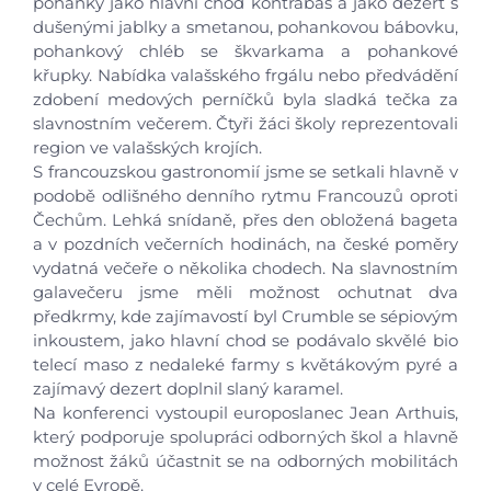
pohanky jako hlavní chod kontrabáš a jako dezert s
dušenými jablky a smetanou, pohankovou bábovku,
pohankový chléb se škvarkama a pohankové
křupky. Nabídka valašského frgálu nebo předvádění
zdobení medových perníčků byla sladká tečka za
slavnostním večerem. Čtyři žáci školy reprezentovali
region ve valašských krojích.
S francouzskou gastronomií jsme se setkali hlavně v
podobě odlišného denního rytmu Francouzů oproti
Čechům. Lehká snídaně, přes den obložená bageta
Úvod
a v pozdních večerních hodinách, na české poměry
vydatná večeře o několika chodech. Na slavnostním
Aktuálně
galavečeru jsme měli možnost ochutnat dva
předkrmy, kde zajímavostí byl Crumble se sépiovým
inkoustem, jako hlavní chod se podávalo skvělé bio
Škola
telecí maso z nedaleké farmy s květákovým pyré a
zajímavý dezert doplnil slaný karamel.
Studium
Na konferenci vystoupil europoslanec Jean Arthuis,
který podporuje spolupráci odborných škol a hlavně
možnost žáků účastnit se na odborných mobilitách
Projekty
v celé Evropě.