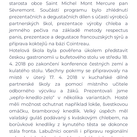
starosta obce Saint Michel Mont Mercure pan
Sèvremont. Součástí programu bylo zhlédnutí
prezentačních a degustačních dílen s účastí výrobců
partnerských škol, prezentace výroby chleba a
jemného pečiva na základě metody respectus
panis, prezentace a degustace francouzských sýrů a
příprava koktejlů na bázi Cointreau.
Hotelová škola byla pověřena úkolem představit
českou gastronomii u bufetového stolu ve středu 18.
4. 2018 po zakončení konference čestných zemí a
kulatého stolu. Všechny pokrmy se připravovaly na
místě v úterý 17. 4. 2018 v kuchařské dílně
partnerské školy za pomocí místního učitele
odborného výcviku a žáků. Prezentovali jsme
„vepřo–knedlo-zelo“ v několika variantách. Hosté
měli možnost ochutnat například lokše, švestkovou
omáčku, bramborový knedlík. Velký úspěch měl
valašský guláš podávaný s kváskovým chlebem, na
borůvkové knedlíky z kynutého těsta se dokonce
stála fronta. Labužníci ocenili i přípravu regionální