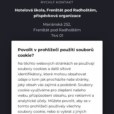
RYCHLÝ KONTAKT
Hotelová škola, Frenštát pod Radhoštěm,
příspěvková organizace
Mariánská 252,
Frenštát pod Radhoštěm
744 01
Telefon:
+420 556 836 551
E-mail:
sekretariat@hotelovkafren.cz
Povolit v prohlížeči použití souborů
Datová schránka: bc5jrez
cookie?
IČ: 00576441
Na těchto webových stránkách se používají
soubory cookies a další síťové
identifikátory, které mohou obsahovat
ZŘIZOVATEL
údaje o tom jak procházíte naše stránky,
jaký obsah vás zajímá a podobně. Soubory
Hotelová škola, Frenštát pod Radhoštěm je
cookie využíváme pro zlepšení našeho
příspěvkovou organizací zřizovanou
webu, přizpůsobení obsahu, pro reklamní a
Moravskoslezským krajem
analytické účely. Můžete povolit, aby se v
tomto prohlížeči používaly všechny
soubory cookie, nebo si vybrat z jiných