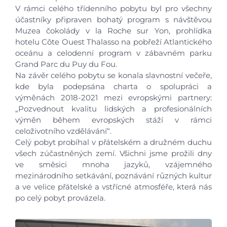
V rámci celého třídenního pobytu byl pro všechny
Foto
účastníky připraven bohatý program s návštěvou
Muzea čokolády v la Roche sur Yon, prohlídka
hotelu Côte Ouest Thalasso na pobřeží Atlantického
Video a audio
oceánu a celodenní program v zábavném parku
Grand Parc du Puy du Fou.
Virtuální prohlídka
Na závěr celého pobytu se konala slavnostní večeře,
kde byla podepsána charta o spolupráci a
výměnách 2018-2021 mezi evropskými partnery:
Kontakty
„Pozvednout kvalitu lidských a profesionálních
výměn během evropských stáží v rámci
celoživotního vzdělávání“.
Celý pobyt probíhal v přátelském a družném duchu
všech zúčastněných zemí. Všichni jsme prožili dny
ve směsici mnoha jazyků, vzájemného
mezinárodního setkávání, poznávání různých kultur
a ve velice přátelské a vstřícné atmosféře, která nás
po celý pobyt provázela.