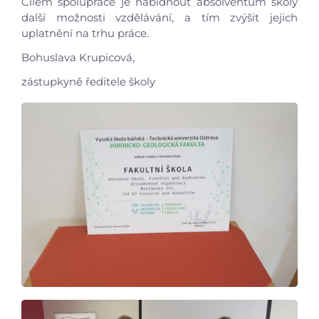
Cílem spolupráce je nabídnout absolventům školy
Foto
další možnosti vzdělávání, a tím zvýšit jejich
uplatnění na trhu práce.
Video a audio
Bohuslava Krupicová,
zástupkyně ředitele školy
Virtuální prohlídka
Kontakty