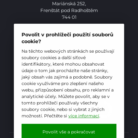
Pro uchazeče
Mariánská 252,
Frenštát pod Radhoštěm
744 01
Telefon:
+420 556 836 551
E-mail:
sekretariat@hotelovkafren.cz
Povolit v prohlížeči použití souborů
Datová schránka: bc5jrez
cookie?
IČ: 00576441
Na těchto webových stránkách se používají
soubory cookies a další síťové
identifikátory, které mohou obsahovat
ZŘIZOVATEL
údaje o tom jak procházíte naše stránky,
Hotelová škola, Frenštát pod Radhoštěm je
jaký obsah vás zajímá a podobně. Soubory
cookie využíváme pro zlepšení našeho
příspěvkovou organizací zřizovanou
webu, přizpůsobení obsahu, pro reklamní a
Moravskoslezským krajem
analytické účely. Můžete povolit, aby se v
tomto prohlížeči používaly všechny
soubory cookie, nebo si vybrat z jiných
možností. Přečtěte si
více informací
.
E-mail
WhatsApp
Facebook
Povolit vše a pokračovat