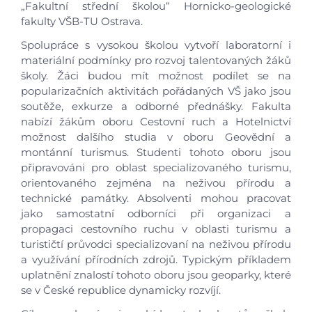
„Fakultní střední školou“ Hornicko-geologické
fakulty VŠB-TU Ostrava.
Spolupráce s vysokou školou vytvoří laboratorní i
materiální podmínky pro rozvoj talentovaných žáků
školy. Žáci budou mít možnost podílet se na
popularizačních aktivitách pořádaných VŠ jako jsou
soutěže, exkurze a odborné přednášky. Fakulta
nabízí žákům oboru Cestovní ruch a Hotelnictví
Úvod
možnost dalšího studia v oboru Geovědní a
montánní turismus. Studenti tohoto oboru jsou
připravováni pro oblast specializovaného turismu,
Aktuálně
orientovaného zejména na neživou přírodu a
technické památky. Absolventi mohou pracovat
Škola
jako samostatní odborníci při organizaci a
propagaci cestovního ruchu v oblasti turismu a
turističtí průvodci specializovaní na neživou přírodu
Studium
a využívání přírodních zdrojů. Typickým příkladem
uplatnění znalostí tohoto oboru jsou geoparky, které
Projekty
se v České republice dynamicky rozvíjí.