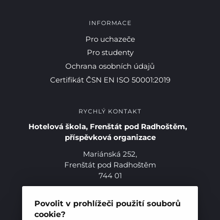
INFORMACE
Pro studenty
Pro uchazeče
Pro studenty
Pro uchazeče
Ochrana osobních údajů
Certifikát ČSN EN ISO 50001:2019
RYCHLÝ KONTAKT
Hotelová škola, Frenštát pod Radhoštěm,
příspěvková organizace
Mariánská 252,
Frenštát pod Radhoštěm
744 01
Telefon:
+420 556 836 551
E-mail:
sekretariat@hotelovkafren.cz
Povolit v prohlížeči použití souborů
Datová schránka: bc5jrez
cookie?