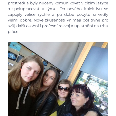
prostředí a byly nuceny komunikovat v cizím jazyce
a spolupracovat v týmu. Do nového kolektivu se
Škola
zapojily velice rychle a po dobu pobytu si vedly
velmi dobře. Nové zkušenosti vnímají pozitivně pro
Studium
svůj další osobní i profesní rozvoj a uplatnění na trhu
práce.
Projekty
Foto
Video a audio
Virtuální prohlídka
Kontakty