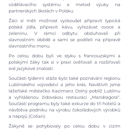
vzdělávacího systému a metod výuky na
partnerských školách v Polsku.
Žáci si měli možnost vyzkoušet připravit typická
polská jídla, připravit kávu, vyřezávat ovoce a
zeleninu. V rámci odbytu obsluhovali při
slavnostním obědě a sami se podíleli na přípravě
slavnostního menu.
Po celou dobu byli ve styku s francouzskými a
polskými žáky tak si v praxi ověřovali a rozšiřovali
své jazykové znalosti.
Součásti týdenní stáže bylo také poznávání regionu
Lublinského vojvodství a jeho krás. Navštívili jsme
lážeňské městečko Kazimierz Dolný poblíž Lublinu
a vyhlášenou židovskou restauraci „Mandragora“.
Součástí programu byly také exkurze do tří hotelů a
Úvod
návštěva podniku na výrobu čokoládových výrobků
a nápojů (Colian).
Aktuálně
Žákyně se pohybovaly po celou dobu v cizím