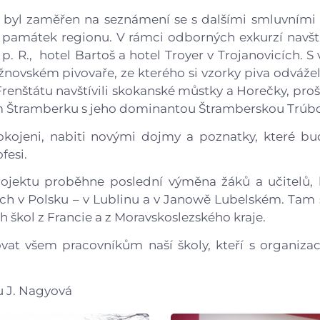
yl zaměřen na seznámení se s dalšími smluvními p
 památek regionu. V rámci odborných exkurzí navští
p. R., hotel Bartoš a hotel Troyer v Trojanovicích.
žnovském pivovaře, ze kterého si vzorky piva odváže
Frenštátu navštívili skokanské můstky a Horečky, proš
 Štramberku s jeho dominantou Štramberskou Trúb
pokojeni, nabiti novými dojmy a poznatky, které b
fesi.
ojektu proběhne poslední výměna žáků a učitelů, 
ch v Polsku – v Lublinu a v Janowě Lubelském. Tam s
h škol z Francie a z Moravskoslezského kraje.
at všem pracovníkům naší školy, kteří s organizac
u J. Nagyová