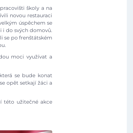
Projekty
racovišti školy a na
vili novou restauraci
Foto
 S velkým úspěchem se
li i do svých domovů.
li se po frenštátském
Video a audio
ou.
udou moci využívat a
Virtuální prohlídka
která se bude konat
Kontakty
e opět setkají žáci a
í této užitečné akce