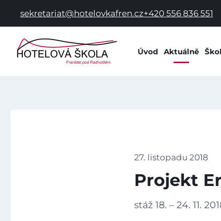
sekretariat@hotelovkafren.cz
+420 556 836 551
Úvod
Aktuálně
Ško
Info
Dok
Dom
Prac
Hist
Spol
27. listopadu 2018
Škol
Projekt E
Škol
Žák
stáž 18. – 24. 11. 20
Škol