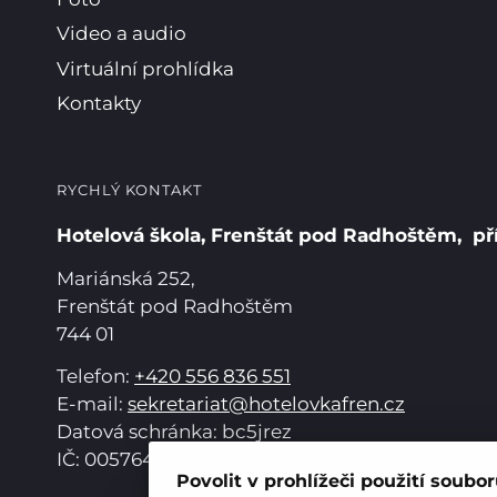
Video a audio
Virtuální prohlídka
Kontakty
RYCHLÝ KONTAKT
Hotelová škola, Frenštát pod Radhoštěm, př
Mariánská 252,
Frenštát pod Radhoštěm
744 01
Telefon:
+420 556 836 551
E-mail:
sekretariat@hotelovkafren.cz
Datová schránka: bc5jrez
IČ: 00576441
Povolit v prohlížeči použití soubo