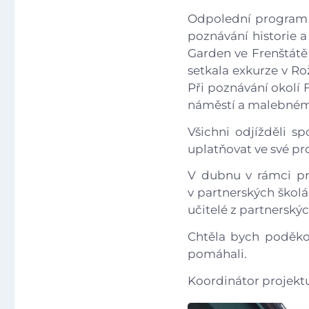
Odpolední program b
poznávání historie a
Garden ve Frenštátě 
setkala exkurze v Ro
Při poznávání okolí 
náměstí a malebném
Všichni odjížděli s
uplatňovat ve své pro
V dubnu v rámci pr
v partnerských školá
učitelé z partnerskýc
Chtěla bych poděkov
pomáhali.
Koordinátor projekt