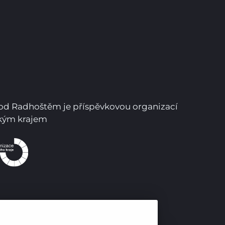
Pro studenty
Pro uchazeče
pod Radhoštěm je příspěvkovou organizací
ským krajem