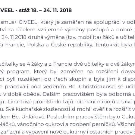
Gastrocentrum
EEL - stáž 18. – 24. 11. 2018
Modernizace sportovišt
asmus+ CIVEEL, který je zaměřen na spolupráci v o
rství za účelem vzájemné výměny postupů a dobré p
o 24. 11 2018 druhá výměna (tzv. mobilita) žáků a učit
 Francie, Polska a České republiky. Tentokrát byla
učitelky se 4 žáky a z Francie dvě učitelky a dvě žák
tý program, který byl zaměřen na rozšíření doved
 byli rozděleni do třech skupin a byla jim k dispo
de pracovali pod vedením Bc. Christodulose, se učil
u v době oběda. Dalším pracovištěm byla odborná u
. Linartové pronikli do tajů míchaní nápojů a také
 Své kuchařské zkušenosti si mohli ověřit a rozšířit 
dem Bc. Uhlářové. Posledním pracovištěm bylo Cukrá
láčků, vánočního cukroví a zdobení perníčků. Všichni
ařízení a vybavení nové cukrárny i ostatních pracoviš