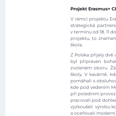
Projekt Erasmus+ CIV
V rámci projektu Er
strategická partne
v termínu od 18. 11 d
projektu, to znamená
škola.
Z Polska přijely dvě 
byl připraven boha
zvoleném oboru. Žáci
školy. V kavárně, k
pomáhali s obsluho
kde pod vedením Mgr
při poledním provozu.
pracovali pod dohle
vyzkoušeli výrobu ko
a oceňovali moderní z