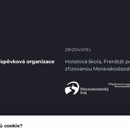
ZŘIZOVATEL
íspěvková organizace
Hotelová škola, Frenštát 
zřizovanou Moravskoslez
rů cookie?