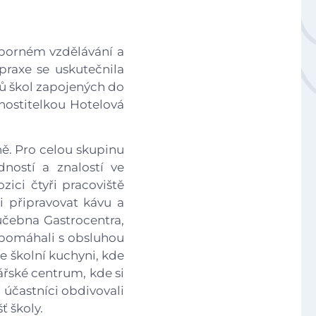
Národní plán obnovy - 3.1 Inovace ve vzdělávání v ko
dborném vzdělávání a
raxe se uskutečnila
elů škol zapojených do
 hostitelkou Hotelová
Úvod
yně. Pro celou skupinu
ností a znalostí ve
zici čtyři pracoviště
Aktuálně
i připravovat kávu a
čebna Gastrocentra,
Škola
 pomáhali s obsluhou
ve školní kuchyni, kde
řské centrum, kde si
Studium
 účastníci obdivovali
ť školy.