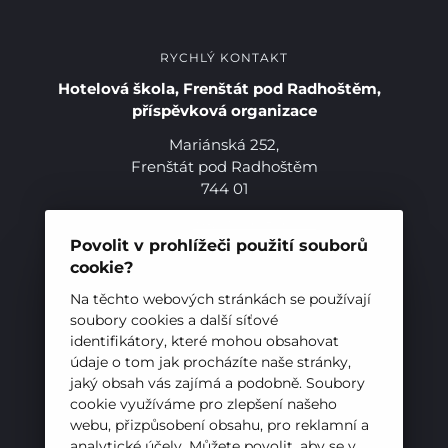
RYCHLÝ KONTAKT
Hotelová škola, Frenštát pod Radhoštěm,
příspěvková organizace
Mariánská 252,
Frenštát pod Radhoštěm
744 01
Telefon:
+420 556 836 551
E-mail:
sekretariat@hotelovkafren.cz
Povolit v prohlížeči použití souborů
Datová schránka: bc5jrez
cookie?
Pro studenty
IČ: 00576441
Na těchto webových stránkách se používají
soubory cookies a další síťové
Pro uchazeče
identifikátory, které mohou obsahovat
ZŘIZOVATEL
údaje o tom jak procházíte naše stránky,
jaký obsah vás zajímá a podobně. Soubory
Hotelová škola, Frenštát pod Radhoštěm je
cookie využíváme pro zlepšení našeho
příspěvkovou organizací zřizovanou
webu, přizpůsobení obsahu, pro reklamní a
Moravskoslezským krajem
analytické účely. Můžete povolit, aby se v