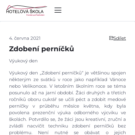
4. června 2021
Sdílet
Zdobení perníčků
Výukový den
Výukový den „Zdobení perníčků“ je většinou spojen
některým ze svátků v roce jako například Vánoce
nebo Velikonoce. V letošním školním roce se téma
posunulo až na jarní období. Žáci druhých a třetích
ročníků oboru cukrář se učili péct a zdobit medové
perníčky v průběhu měsíce května, kdy byla
povolena prezenční výuka odborného výcviku ve
školách. Potvrdilo se, že žáci jsou kreativní, zruční a
zvládli nacvičit techniku zdobení perníčků bez
problému. Není nutné se obávat o jejich
Úvod