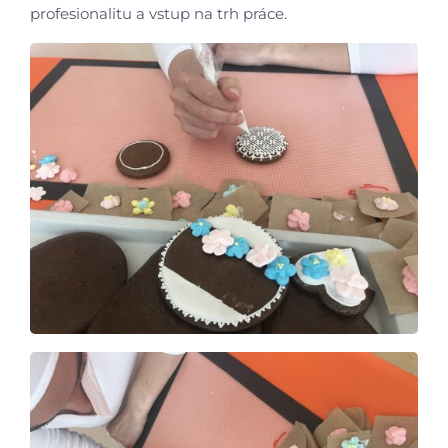
profesionalitu a vstup na trh práce.
Aktuálně
Škola
Studium
Projekty
Foto
Video a audio
Virtuální prohlídka
Kontakty