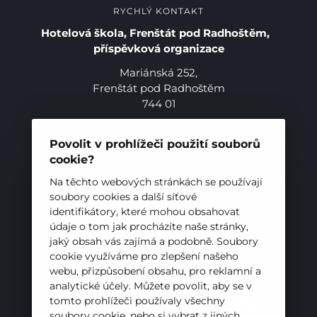
RYCHLÝ KONTAKT
Hotelová škola, Frenštát pod Radhoštěm,
příspěvková organizace
Mariánská 252,
Frenštát pod Radhoštěm
744 01
Telefon:
+420 556 836 551
E-mail:
sekretariat@hotelovkafren.cz
Povolit v prohlížeči použití souborů
Datová schránka: bc5jrez
cookie?
IČ: 00576441
Na těchto webových stránkách se používají
soubory cookies a další síťové
identifikátory, které mohou obsahovat
ZŘIZOVATEL
údaje o tom jak procházíte naše stránky,
Hotelová škola, Frenštát pod Radhoštěm je
jaký obsah vás zajímá a podobně. Soubory
cookie využíváme pro zlepšení našeho
příspěvkovou organizací zřizovanou
webu, přizpůsobení obsahu, pro reklamní a
Moravskoslezským krajem
analytické účely. Můžete povolit, aby se v
tomto prohlížeči používaly všechny
soubory cookie, nebo si vybrat z jiných