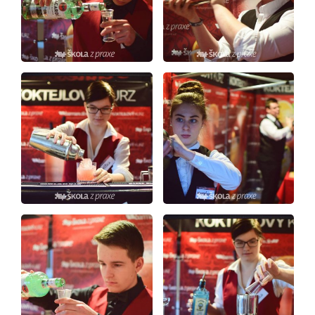
Studium
Projekty
Foto
Video a audio
Virtuální prohlídka
Kontakty