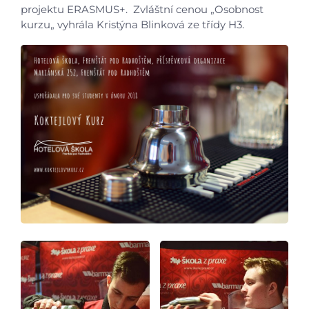
projektu ERASMUS+. Zvláštní cenou „Osobnost
kurzu„ vyhrála Kristýna Blinková ze třídy H3.
Úvod
Aktuálně
Škola