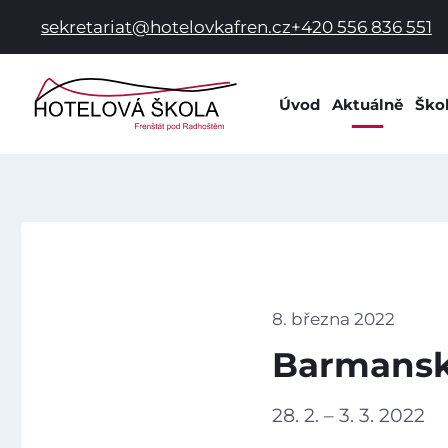
sekretariat@hotelovkafren.cz
+420 556 836 551
Úvod
Aktuálně
Ško
Info
Dok
Dom
Prac
Hist
Spol
8. března 2022
Škol
Barmansk
Škol
Žák
28. 2. – 3. 3. 2022
Škol