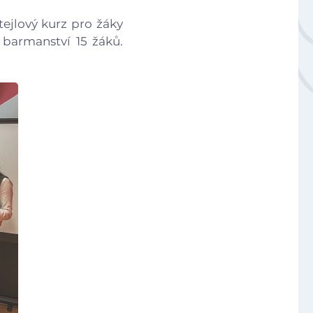
Národní plán obnovy - 3.1 Inovace ve vzdělávání v ko
tejlový kurz pro žáky
 barmanství 15 žáků.
Úvod
Aktuálně
Škola
Studium