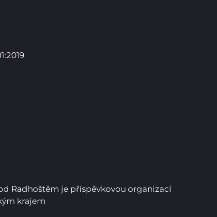
1:2019
Pro studenty
Pro uchazeče
pod Radhoštěm je příspěvkovou organizací
ským krajem