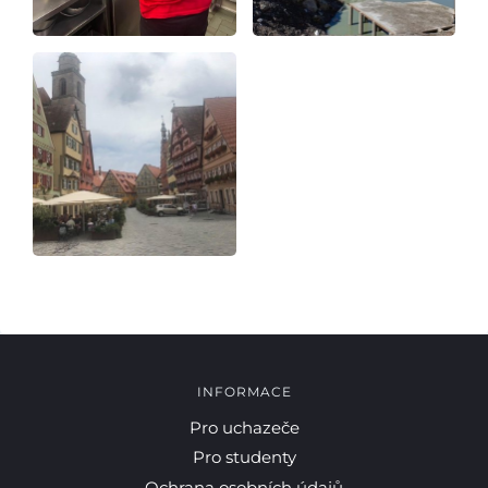
Pro studenty
Pro uchazeče
INFORMACE
Pro uchazeče
Pro studenty
Ochrana osobních údajů