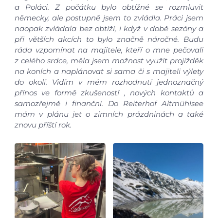
a Poláci. Z počátku bylo obtížné se rozmluvit
německy, ale postupně jsem to zvládla. Práci jsem
naopak zvládala bez obtíží, i když v době sezóny a
při větších akcích to bylo značně náročné. Budu
ráda vzpomínat na majitele, kteří o mne pečovali
z celého srdce, měla jsem možnost využít projížděk
na koních a naplánovat si sama či s majiteli výlety
do okolí. Vidím v mém rozhodnutí jednoznačný
přínos ve formě zkušeností , nových kontaktů a
samozřejmě i finanční. Do Reiterhof Altmühlsee
mám v plánu jet o zimních prázdninách a také
znovu příští rok.