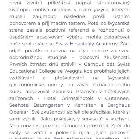
první životní příležitost napsat strukturovaný
životopis, motivační dopis v cizím jazyce, kterými
museli zaujmout, následně prošli ústním
pohovorem a přijímacím testem. Poté, co švýcarská
strana zaslala pozitivní referenci a rozhodnutí o
úspěšném absolvování výběru, mohla pokračovat
naše spolupráce se Swiss Hospitality Academy. Žáci
odjeli počátkem června na čtyři měsíce za svou
dobrodružnou studijně - pracovní zkušeností.
Prvních čtrnáct dnů strávili v Campus des Swiss
Educational College ve Weggis, kde probíhalo jejich
vzdělávání a přeškolování na švýcarské
gastronomické normy, na závěr čtrnáctidenního
kurzu absolvovali zkoušku. Pracovali v hotelových
zařízeních - Hotel Grimselhotels v Gutannen,
Seehotel Baumgarten v Kehrsiten a Berghaus
Oberaar . Své zkušenosti sbírali dle střediska, které si
sami zvolili. Jako pokojské, v servisu či v kuchyni.
Měli možnost poznat různorodá prostředí. Zpět do
školy se vrátili v polovině října, jejich pracovní