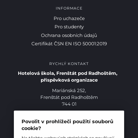
INFORMACE
Pro uchazeče
Pro studenty
Ochrana osobních údajů
Certifikát ČSN EN ISO 50001:2019
RYCHLÝ KONTAKT
Hotelová škola, Frenštát pod Radhoštěm,
příspěvková organizace
Mariánská 252,
Frenštát pod Radhoštěm
744 01
Telefon:
+420 556 836 551
Pro studenty
E-mail:
sekretariat@hotelovkafren.cz
Povolit v prohlížeči použití souborů
Datová schránka: bc5jrez
cookie?
Pro uchazeče
IČ: 00576441