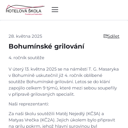
28. května 2025
Sdílet
Bohumínské grilování
4. ročník soutěže
V úterý 13. května 2025 se na náměstí T. G. Masaryka
v Bohumíně uskutečnil již 4. ročník oblíbené
soutěže Bohumínské grilování. Letos se do klání
zapojilo celkem 9 týmů, které mezi sebou soupeřily
v přípravě grilovaných specialit.
Naši reprezentanti:
Za naši školu soutěžili Matěj Nejedlý (KČ3A) a
Matyas Vrečka (KČ2A). Jejich úkolem bylo připravit
na grilu pokrm, jehož hlavní surovinou byl