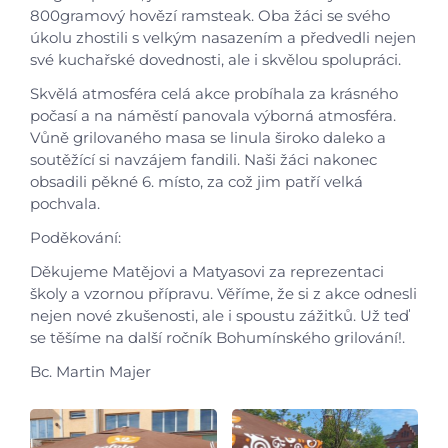
800gramový hovězí ramsteak. Oba žáci se svého
Úvod
úkolu zhostili s velkým nasazením a předvedli nejen
své kuchařské dovednosti, ale i skvělou spolupráci.
Aktuálně
Skvělá atmosféra celá akce probíhala za krásného
počasí a na náměstí panovala výborná atmosféra.
Vůně grilovaného masa se linula široko daleko a
Škola
soutěžící si navzájem fandili. Naši žáci nakonec
obsadili pěkné 6. místo, za což jim patří velká
Studium
pochvala.
Poděkování:
Projekty
Děkujeme Matějovi a Matyasovi za reprezentaci
školy a vzornou přípravu. Věříme, že si z akce odnesli
Foto
nejen nové zkušenosti, ale i spoustu zážitků. Už teď
se těšíme na další ročník Bohumínského grilování!.
Video a audio
Bc. Martin Majer
Virtuální prohlídka