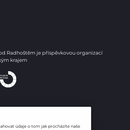
Pro studenty
Pro uchazeče
pod Radhoštěm je příspěvkovou organizací
ským krajem
sahovat údaje o tom jak procházíte naše