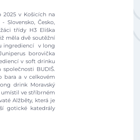
Národní plán obnovy - 3.1 Inovace ve vzdělávání v ko
 2025 v Košicích na
- Slovensko, Česko,
Úvod
žáci třídy H3 Eliška
ěž měla dvě soutěžní
ou ingrediencí v long
Aktuálně
Juniperus borovička
diencí v soft drinku
Škola
a společnosti BUDIŠ.
no bara a v celkovém
Long drink Moravský
Studium
umístil ve stříbrném
até Alžběty, která je
Projekty
í gotické katedrály
Foto