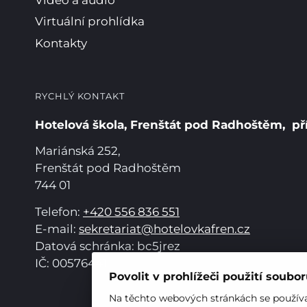
Virtuální prohlídka
Kontakty
RYCHLÝ KONTAKT
Hotelová škola, Frenštát pod Radhoštěm, př
Mariánská 252,
Frenštát pod Radhoštěm
744 01
Telefon:
+420 556 836 551
E-mail:
sekretariat@hotelovkafren.cz
Datová schránka: bc5jrez
IČ: 00576441
Povolit v prohlížeči použití soubo
Na těchto webových stránkách se používaj