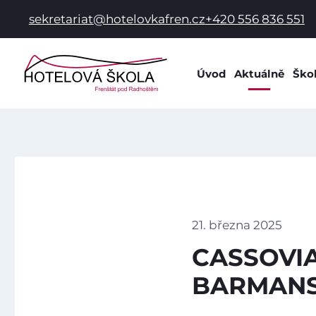
sekretariat@hotelovkafren.cz
+420 556 836 551
Úvod
Aktuálně
Ško
Info
Dok
Dom
Prac
Hist
Spol
21. března 2025
Škol
CASSOVIA
Škol
BARMANS
Žák
Škol