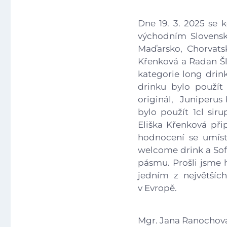
Dne 19. 3. 2025 se
východním Slovensk
Maďarsko, Chorvatsk
Křenková a Radan Šl
kategorie long drink
drinku bylo použít
originál, Juniperus
bylo použít 1cl sir
Eliška Křenková při
hodnocení se umíst
welcome drink a Sof
pásmu. Prošli jsme h
jedním z největšíc
v Evropě.
Mgr. Jana Ranochov