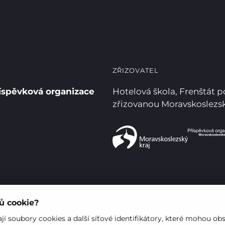
ZŘIZOVATEL
íspěvková organizace
Hotelová škola, Frenštát 
zřizovanou Moravskoslez
rů cookie?
í soubory cookies a další síťové identifikátory, které mohou ob