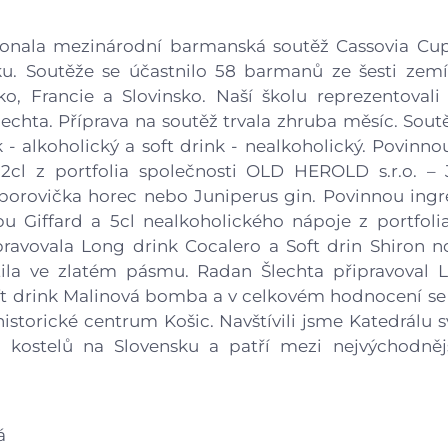
Gastrocentrum
 konala mezinárodní barmanská soutěž Cassovia Cup
Modernizace sportovišt
u. Soutěže se účastnilo 58 barmanů ze šesti zemí 
o, Francie a Slovinsko. Naší školu reprezentovali 
echta. Příprava na soutěž trvala zhruba měsíc. Sout
 - alkoholický a soft drink - nealkoholický. Povinn
 2cl z portfolia společnosti OLD HEROLD s.r.o. – 
 borovička horec nebo Juniperus gin. Povinnou ingre
upu Giffard a 5cl nealkoholického nápoje z portfoli
pravovala Long drink Cocalero a Soft drin Shiron 
ila ve zlatém pásmu. Radan Šlechta připravoval 
t drink Malinová bomba a v celkovém hodnocení se 
istorické centrum Košic. Navštívili jsme Katedrálu sv
h kostelů na Slovensku a patří mezi nejvýchodnějš
á