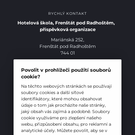
RYCHLÝ KONTAKT
Hotelová škola, Frenštát pod Radhoštěm,
příspěvková organizace
Mariánská 252,
Frenštát pod Radhoštěm
744 01
Telefon:
+420 556 836 551
E-mail:
sekretariat@hotelovkafren.cz
Povolit v prohlížeči použití souborů
Datová schránka: bc5jrez
cookie?
IČ: 00576441
Na těchto webových stránkách se používají
soubory cookies a další síťové
identifikátory, které mohou obsahovat
ZŘIZOVATEL
údaje o tom jak procházíte naše stránky,
jaký obsah vás zajímá a podobně. Soubory
Hotelová škola, Frenštát pod Radhoštěm je
cookie využíváme pro zlepšení našeho
příspěvkovou organizací zřizovanou
webu, přizpůsobení obsahu, pro reklamní a
Moravskoslezským krajem
analytické účely. Můžete povolit, aby se v