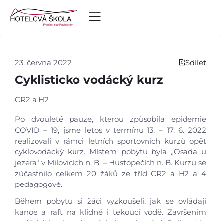
23. června 2022
Sdílet
Cyklisticko vodácký kurz
CR2 a H2
Po dvouleté pauze, kterou způsobila epidemie
COVID – 19, jsme letos v termínu 13. – 17. 6. 2022
realizovali v rámci letních sportovních kurzů opět
cyklovodácký kurz. Místem pobytu byla „Osada u
jezera“ v Milovicích n. B. – Hustopečích n. B. Kurzu se
zúčastnilo celkem 20 žáků ze tříd CR2 a H2 a 4
pedagogové.
Během pobytu si žáci vyzkoušeli, jak se ovládají
kanoe a raft na klidné i tekoucí vodě. Završením