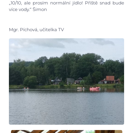
„10/10, ale prosím normální jídlo! Příště snad bude
více vody.“ Šimon
Virtuální prohlídka
Mgr. Píchová, učitelka TV
Kontakty