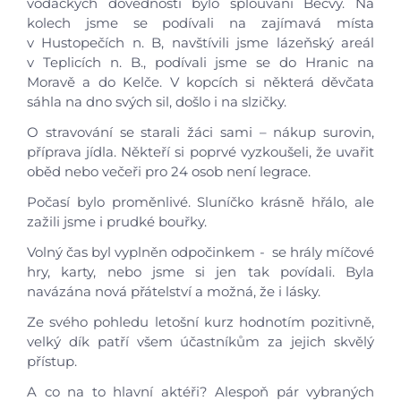
vodáckých dovedností bylo splouvání Bečvy. Na
kolech jsme se podívali na zajímavá místa
v Hustopečích n. B, navštívili jsme lázeňský areál
v Teplicích n. B., podívali jsme se do Hranic na
Moravě a do Kelče. V kopcích si některá děvčata
sáhla na dno svých sil, došlo i na slzičky.
O stravování se starali žáci sami – nákup surovin,
příprava jídla. Někteří si poprvé vyzkoušeli, že uvařit
oběd nebo večeři pro 24 osob není legrace.
Počasí bylo proměnlivé. Sluníčko krásně hřálo, ale
zažili jsme i prudké bouřky.
Volný čas byl vyplněn odpočinkem - se hrály míčové
hry, karty, nebo jsme si jen tak povídali. Byla
navázána nová přátelství a možná, že i lásky.
Ze svého pohledu letošní kurz hodnotím pozitivně,
velký dík patří všem účastníkům za jejich skvělý
přístup.
A co na to hlavní aktéři? Alespoň pár vybraných