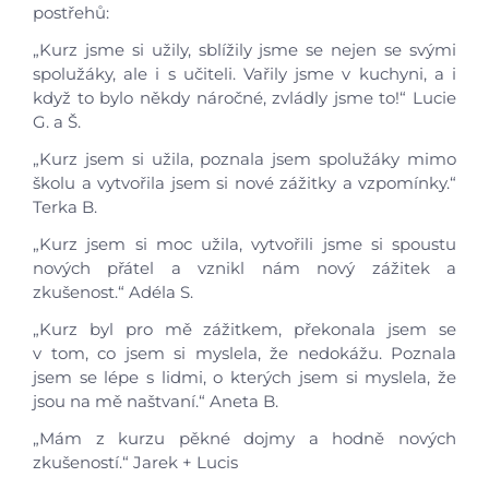
postřehů:
„Kurz jsme si užily, sblížily jsme se nejen se svými
spolužáky, ale i s učiteli. Vařily jsme v kuchyni, a i
když to bylo někdy náročné, zvládly jsme to!“ Lucie
Úvod
G. a Š.
„Kurz jsem si užila, poznala jsem spolužáky mimo
Aktuálně
školu a vytvořila jsem si nové zážitky a vzpomínky.“
Terka B.
Škola
„Kurz jsem si moc užila, vytvořili jsme si spoustu
nových přátel a vznikl nám nový zážitek a
zkušenost.“ Adéla S.
Studium
„Kurz byl pro mě zážitkem, překonala jsem se
v tom, co jsem si myslela, že nedokážu. Poznala
Projekty
jsem se lépe s lidmi, o kterých jsem si myslela, že
jsou na mě naštvaní.“ Aneta B.
Foto
„Mám z kurzu pěkné dojmy a hodně nových
zkušeností.“ Jarek + Lucis
Video a audio