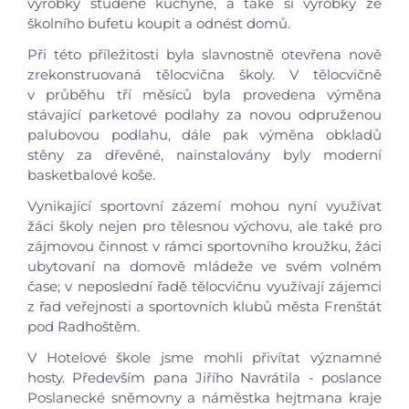
výrobky studené kuchyně, a také si výrobky ze
školního bufetu koupit a odnést domů.
Při této příležitosti byla slavnostně otevřena nově
zrekonstruovaná tělocvična školy. V tělocvičně
v průběhu tří měsíců byla provedena výměna
stávající parketové podlahy za novou odpruženou
palubovou podlahu, dále pak výměna obkladů
stěny za dřevěné, nainstalovány byly moderní
basketbalové koše.
Vynikající sportovní zázemí mohou nyní využívat
žáci školy nejen pro tělesnou výchovu, ale také pro
zájmovou činnost v rámci sportovního kroužku, žáci
ubytovaní na domově mládeže ve svém volném
čase; v neposlední řadě tělocvičnu využívají zájemci
z řad veřejnosti a sportovních klubů města Frenštát
pod Radhoštěm.
V Hotelové škole jsme mohli přivítat významné
hosty. Především pana Jiřího Navrátila - poslance
Poslanecké sněmovny a náměstka hejtmana kraje