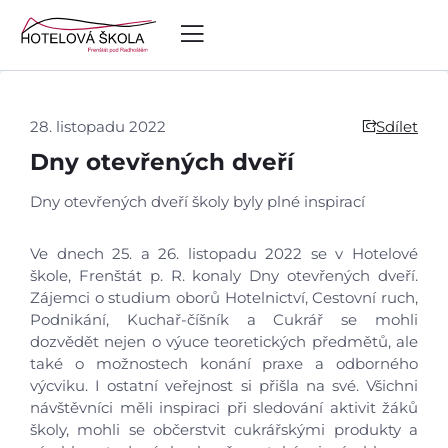
28. listopadu 2022
Sdílet
Dny otevřených dveří
Dny otevřených dveří školy byly plné inspirací
Ve dnech 25. a 26. listopadu 2022 se v Hotelové
škole, Frenštát p. R. konaly Dny otevřených dveří.
Zájemci o studium oborů Hotelnictví, Cestovní ruch,
Podnikání, Kuchař-číšník a Cukrář se mohli
dozvědět nejen o výuce teoretických předmětů, ale
také o možnostech konání praxe a odborného
výcviku. I ostatní veřejnost si přišla na své. Všichni
návštěvníci měli inspiraci při sledování aktivit žáků
školy, mohli se občerstvit cukrářskými produkty a