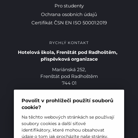
Pro studenty
Ochrana osobních údajů
Certifikát ČSN EN ISO 50001:2019
RYCHLÝ KONTAKT
Hotelová škola, Frenštát pod Radhoštěm,
příspěvková organizace
Mariánská 252,
Frenštát pod Radhoštěm
744 01
Telefon:
+420 556 836 551
E-mail:
sekretariat@hotelovkafren.cz
Povolit v prohlížeči použití souborů
Datová schránka: bc5jrez
cookie?
IČ: 00576441
Na těchto webových stránkách se používají
soubory cookies a další síťové
identifikátory, které mohou obsahovat
ZŘIZOVATEL
údaje o tom jak procházíte naše stránky,