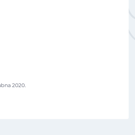
Aktuálně
Národní plán obnovy - 3.1 Inovace ve vzdělávání v ko
Škola
Studium
Projekty
Foto
ubna 2020.
Video a audio
Virtuální prohlídka