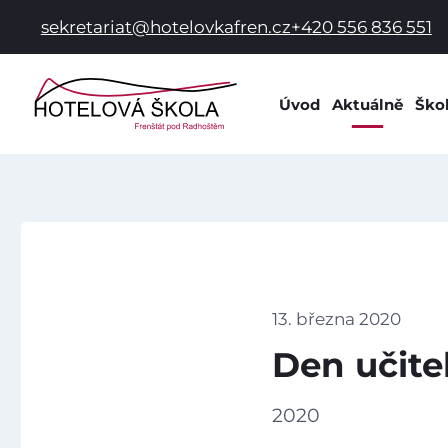
sekretariat@hotelovkafren.cz
+420 556 836 551
Úvod
Aktuálně
Ško
Info
Dok
Dom
Prac
Hist
Spol
13. března 2020
Škol
Den učite
Škol
Žák
2020
Škol