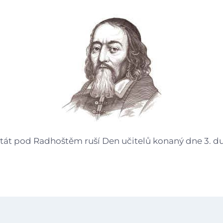
Gastrocentrum
Modernizace sportovišt
štát pod Radhoštěm ruší Den učitelů konaný dne 3. d