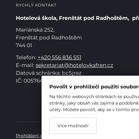
RYCHLÝ KONTAKT
Hotelová škola, Frenštát pod Radhoštěm, př
Mariánská 252,
Frenštát pod Radhoštěm
744 01
Telefon:
+420 556 836 551
E-mail:
sekretariat@hotelovkafren.cz
Datová schránka: bc5jrez
IČ: 00576441
Povolit v prohlížeči použití soubo
Na těchto webových stránkách se používaj
stránky, jaký obsah vás zajímá a podobně
účely. Můžete povolit, aby se v tomto pro
Více možností
Prohlášení o přístupnosti