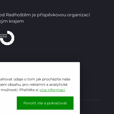
pod Radhoštěm je příspěvkovou organizací
ským krajem
Pro studenty
Pro uchazeče
sahovat údaje o tom jak procházíte naše
ení obsahu, pro reklamní a analytické
h možností. Přečtěte si
více informací
.
Povolit vše a pokračovat
y
iCARD.cz