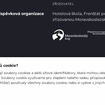
ZŘIZOVATEL
íspěvková organizace
Hotelová škola, Frenštát 
zřizovanou Moravskoslez
rů cookie?
í soubory cookies a další síťové identifikátory, které mohou ob
. Soubory cookie využíváme pro zlepšení našeho webu, přizpůsob
hlížeči používaly všechny soubory cookie, nebo si vybrat z jinýc
Powered by
iCARD:CMS
Web b