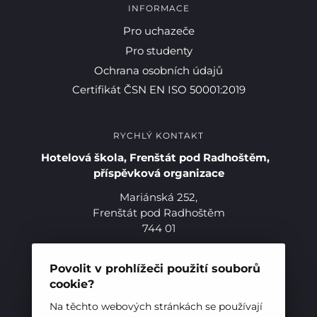
INFORMACE
Pro uchazeče
Pro studenty
Ochrana osobních údajů
Certifikát ČSN EN ISO 50001:2019
RYCHLÝ KONTAKT
Hotelová škola, Frenštát pod Radhoštěm,
příspěvková organizace
Mariánská 252,
Frenštát pod Radhoštěm
744 01
Telefon:
+420 556 836 551
E-mail:
sekretariat@hotelovkafren.cz
Povolit v prohlížeči použití souborů
Datová schránka: bc5jrez
cookie?
IČ: 00576441
Na těchto webových stránkách se používají