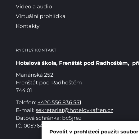
Video a audio
Virtuální prohlídka
Kontakty
RYCHLÝ KONTAKT
Hotelová škola, Frenštát pod Radhoštěm, př
Mariánská 252,
Frenštát pod Radhoštěm
744 01
Telefon:
+420 556 836 551
E-mail:
sekretariat@hotelovkafren.cz
Datová schránka: bc5jrez
IČ: 00576441
Povolit v prohlížeči použití soubo