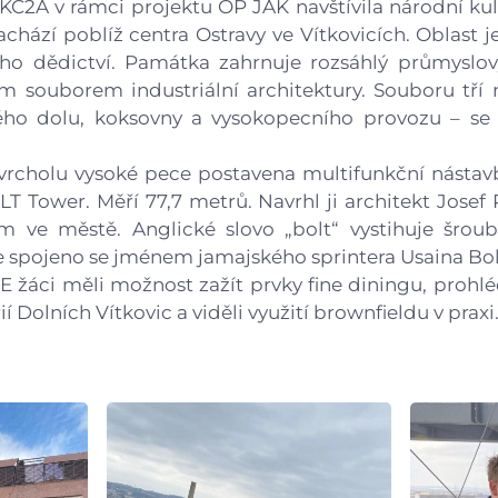
a KČ2A v rámci projektu OP JAK navštívila národní k
Gastrocentrum
nachází poblíž centra Ostravy ve Vítkovicích. Oblast
ho dědictví. Památka zahrnuje rozsáhlý průmyslov
Modernizace sportovišt
ím souborem industriální architektury. Souboru tří 
ého dolu, koksovny a vysokopecního provozu – se t
 vrcholu vysoké pece postavena multifunkční nástavb
 Tower. Měří 77,7 metrů. Navrhl ji architekt Josef 
 ve městě. Anglické slovo „bolt“ vystihuje šroubo
e spojeno se jménem jamajského sprintera Usaina Bol
žáci měli možnost zažít prvky fine diningu, prohlédl
rií Dolních Vítkovic a viděli využití brownfieldu v praxi