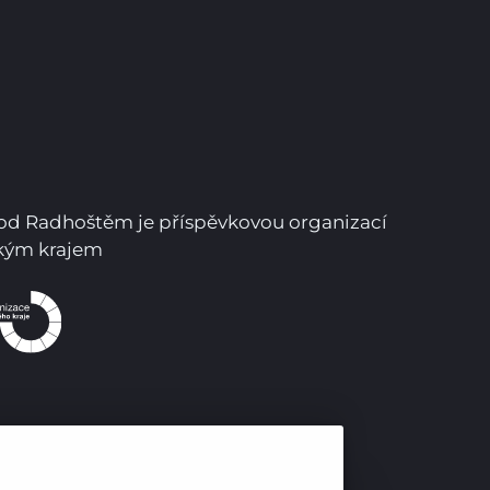
Pro studenty
Pro uchazeče
pod Radhoštěm je příspěvkovou organizací
ským krajem