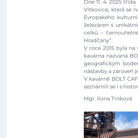
Dne 11. 4. 2025 tříd
Vítkovice, která se 
Evropského kulturní
železáren s unikátn
celků – černouheln
Hradčany“.
V roce 2015 byla na
kavárna nazvaná BOLT
geografickým bodem
nástavby a zároveň j
V kavárně BOLT CAFE 
seznámili se i s histo
Mgr. Ilona Trnková