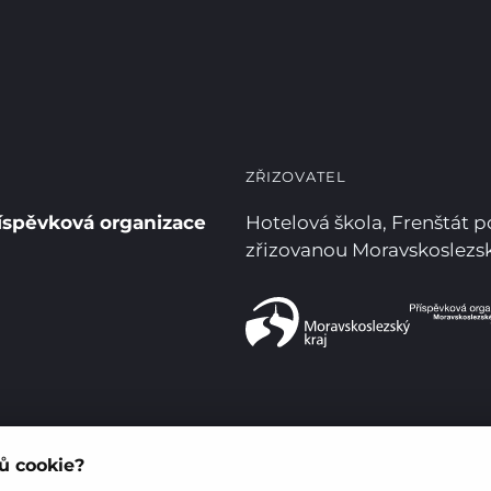
ZŘIZOVATEL
íspěvková organizace
Hotelová škola, Frenštát 
zřizovanou Moravskoslez
rů cookie?