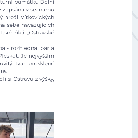
ulturní památku Dolní
Národní plán obnovy - 3.1 Inovace ve vzdělávání v ko
 je zapsána v seznamu
ý areál Vítkovických
na sebe navazujících
Úvod
aké říká „Ostravské
Aktuálně
a - rozhledna, bar a
Pleskot. Je nejvyšším
vitý tvar prosklené
Škola
ta.
i si Ostravu z výšky,
.
Studium
Projekty
Foto