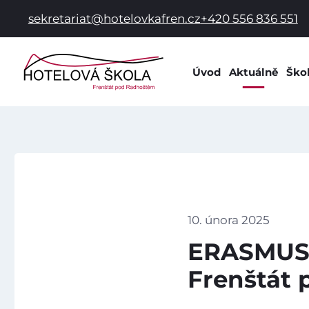
sekretariat@hotelovkafren.cz
+420 556 836 551
Úvod
Aktuálně
Ško
Info
Dok
Dom
Prac
Hist
Spol
10. února 2025
Škol
ERASMUS+
Škol
Frenštát
Žák
Škol