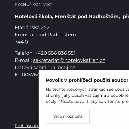
RYCHLÝ KONTAKT
Hotelová škola, Frenštát pod Radhoštěm, př
Mariánská 252,
Frenštát pod Radhoštěm
744 01
Telefon:
+420 556 836 551
E-mail:
sekretariat@hotelovkafren.cz
Datová schránka: bc5jrez
IČ: 00576441
Povolit v prohlížeči použití soubo
Na těchto webových stránkách se používaj
stránky, jaký obsah vás zajímá a podobně
účely. Můžete povolit, aby se v tomto pro
Více možností
Prohlášení o přístupnosti