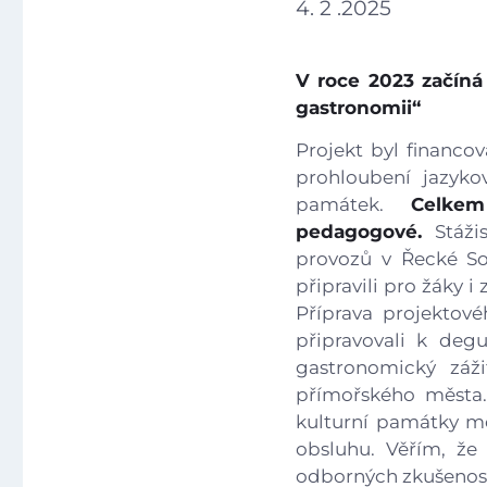
4. 2 .2025
V roce 2023 začín
gastronomii“
Projekt byl financo
prohloubení jazyko
památek.
Celkem
pedagogové.
Stáži
provozů v Řecké So
připravili pro žáky
Příprava projektov
připravovali k degu
gastronomický záž
přímořského města. 
kulturní památky mě
obsluhu. Věřím, že
odborných zkušenost