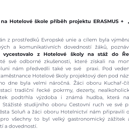
Gastrocentrum
Modernizace sportovišt
á na Hotelové škole příběh projektu ERASMUS + 
ván z prostředků Evropské unie a cílem byla výměna
vých a komunikativních dovedností žáků, poznáv
 vycestovalo z Hotelové školy na stáž do Ře
sté své odborné zkušenosti, které získali na mon
luni nám předvedli také ve své praxi. Pod ved
 i zaměstnance Hotelové školy projektový den pod 
ého dne byla velmi náročná. Žáci oboru Kuchař-čí
staci tradiční řecké pokrmy, dezerty, nealkoholi
itek podtrhla výzdoba i známá hudba, která na
Stážisté studijního oboru Cestovní ruch ve své pr
sta Soluň a žáci oboru Hotelnictví nám připravil
 pro všechny to byl velký gastronomický zážitek 
í a dovedností.