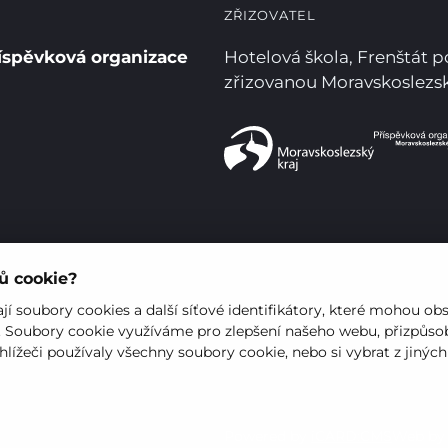
ZŘIZOVATEL
íspěvková organizace
Hotelová škola, Frenštát 
zřizovanou Moravskoslez
rů cookie?
í soubory cookies a další síťové identifikátory, které mohou ob
. Soubory cookie využíváme pro zlepšení našeho webu, přizpůsob
hlížeči používaly všechny soubory cookie, nebo si vybrat z jinýc
Powered by
iCARD:CMS
Web b