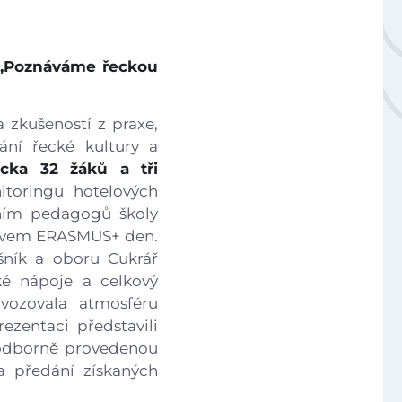
Národní plán obnovy - 3.1 Inovace ve vzdělávání v ko
Úvod
,,Poznáváme řeckou
Aktuálně
 zkušeností z praxe,
ání řecké kultury a
Škola
cka 32 žáků a tři
itoringu hotelových
ením pedagogů školy
Studium
názvem ERASMUS+ den.
šník a oboru Cukrář
Projekty
cké nápoje a celkový
vozovala atmosféru
ezentaci představili
Foto
i odborně provedenou
a předání získaných
Video a audio