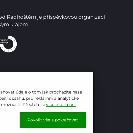
Pro studenty
pod Radhoštěm je příspěvkovou organizací
Pro uchazeče
ským krajem
sahovat údaje o tom jak procházíte naše
ení obsahu, pro reklamní a analytické
h možností. Přečtěte si
více informací
.
Povolit vše a pokračovat
y
iCARD.cz