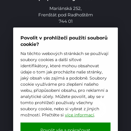
Mariánská 252,
Frenštát pod Radhoštěm
744 01
Telefon:
+420 556 836 551
E-mail:
sekretariat@hotelovkafren.cz
Povolit v prohlížeči použití souborů
Datová schránka: bc5jrez
cookie?
IČ: 00576441
Na těchto webových stránkách se používají
Pro studenty
soubory cookies a další síťové
identifikátory, které mohou obsahovat
Pro uchazeče
ZŘIZOVATEL
údaje o tom jak procházíte naše stránky,
jaký obsah vás zajímá a podobně. Soubory
Hotelová škola, Frenštát pod Radhoštěm je
cookie využíváme pro zlepšení našeho
příspěvkovou organizací zřizovanou
webu, přizpůsobení obsahu, pro reklamní a
Moravskoslezským krajem
analytické účely. Můžete povolit, aby se v
tomto prohlížeči používaly všechny
soubory cookie, nebo si vybrat z jiných
možností. Přečtěte si
více informací
.
E-mail
WhatsApp
Facebook
Povolit vše a pokračovat