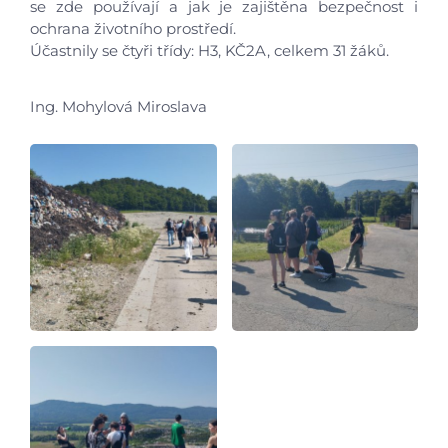
se zde používají a jak je zajištěna bezpečnost i
Aktuálně
ochrana životního prostředí.
Účastnily se čtyři třídy: H3, KČ2A, celkem 31 žáků.
Škola
Ing. Mohylová Miroslava
Studium
Projekty
Foto
Video a audio
Virtuální prohlídka
Kontakty