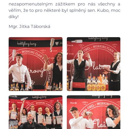
nezapomenutelným zážitkem pro nás všechny a
věřím, že to pro některé byl splněný sen. Kubo, moc
díky!
Mgr. Jitka Táborská
Úvod
Aktuálně
Škola
Studium
Projekty
Foto