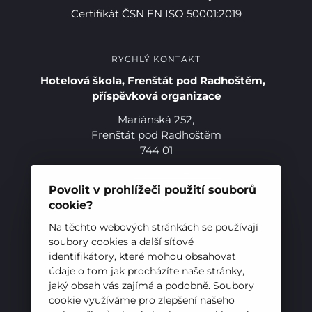
Certifikát ČSN EN ISO 50001:2019
RYCHLÝ KONTAKT
Hotelová škola, Frenštát pod Radhoštěm,
příspěvková organizace
Mariánská 252,
Pro studenty
Frenštát pod Radhoštěm
744 01
Pro uchazeče
Telefon:
+420 556 836 551
E-mail:
sekretariat@hotelovkafren.cz
Povolit v prohlížeči použití souborů
Datová schránka: bc5jrez
cookie?
IČ: 00576441
Na těchto webových stránkách se používají
soubory cookies a další síťové
identifikátory, které mohou obsahovat
ZŘIZOVATEL
údaje o tom jak procházíte naše stránky,
jaký obsah vás zajímá a podobně. Soubory
Hotelová škola, Frenštát pod Radhoštěm je
cookie využíváme pro zlepšení našeho
příspěvkovou organizací zřizovanou