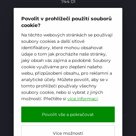
744 01
Telefon:
+420 556 836 551
E-mail:
sekretariat@hotelovkafren.cz
Povolit v prohlížeči použití souborů
Datová schránka: bc5jrez
cookie?
IČ: 00576441
Na těchto webových stránkách se používají
Pro studenty
soubory cookies a další síťové
identifikátory, které mohou obsahovat
ZŘIZOVATEL
údaje o tom jak procházíte naše stránky,
Pro uchazeče
jaký obsah vás zajímá a podobně. Soubory
Hotelová škola, Frenštát pod Radhoštěm je
cookie využíváme pro zlepšení našeho
příspěvkovou organizací zřizovanou
webu, přizpůsobení obsahu, pro reklamní a
Moravskoslezským krajem
analytické účely. Můžete povolit, aby se v
tomto prohlížeči používaly všechny
soubory cookie, nebo si vybrat z jiných
možností. Přečtěte si
více informací
.
E-mail
WhatsApp
Facebook
Povolit vše a pokračovat
Prohlášení o přístupnosti
Více možností
Kopírovat
Powered by
iCARD:CMS