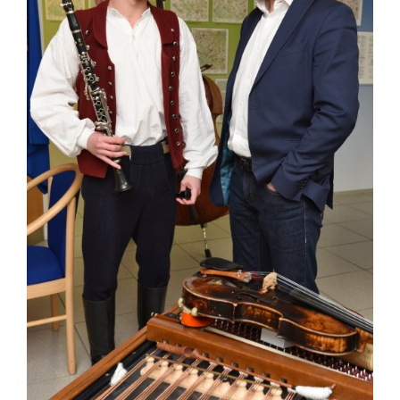
Aktuálně
Škola
Studium
Projekty
Foto
Video a audio
Virtuální prohlídka
Kontakty