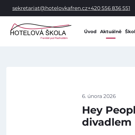
sekretariat@hotelovkafren.cz
+420 556 836 551
Úvod
Aktuálně
Ško
Info
Dok
Dom
Prac
Hist
Spol
6. února 2026
Škol
Hey Peopl
Škol
divadlem
Žák
Škol