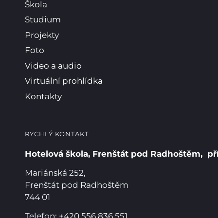
Škola
Studium
Projekty
Foto
Video a audio
Virtuální prohlídka
Kontakty
RYCHLÝ KONTAKT
Hotelová škola, Frenštát pod Radhoštěm, př
Mariánská 252,
Frenštát pod Radhoštěm
744 01
Telefon:
+420 556 836 551