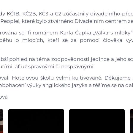
Gastrocentrum
ídy KČ1B, KČ2B, KČ3 a C2 zúčastnily divadelního př
Modernizace sportovišt
People!, které bylo ztvárněno Divadelním centrem ze 
irována sci-fi románem Karla Čapka „Válka s mloky“ 
běhu o mlocích, kteří se za pomoci člověka vyvi
.
bší pohled na téma zodpovědnosti jedince a jeho sc
tími, ať už správnými či nesprávnými.
ovali Hotelovou školu velmi kultivovaně. Děkujeme 
k obohacení výuky anglického jazyka a těšíme se na dal
ová