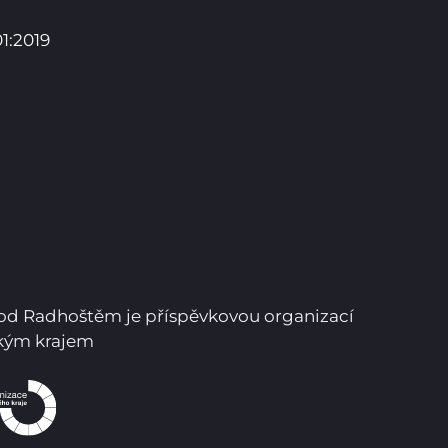
1:2019
pod Radhoštěm je příspěvkovou organizací
Pro studenty
ským krajem
Pro uchazeče