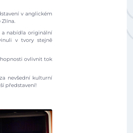
Úvod
Národní plán obnovy - 3.1 Inovace ve vzdělávání v ko
edstavení v anglickém
Zlína.
Aktuálně
a nabídla originální
nuli v tvory stejně
Škola
Studium
hopnosti ovlivnit tok
Projekty
za nevšední kulturní
ší představení!
Foto
Video a audio