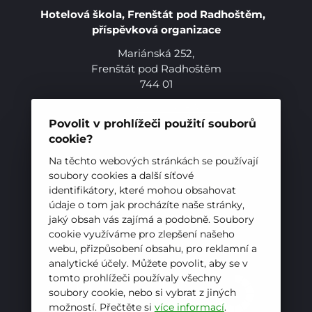
Hotelová škola, Frenštát pod Radhoštěm,
příspěvková organizace
Mariánská 252,
Frenštát pod Radhoštěm
Pro studenty
744 01
Telefon:
+420 556 836 551
Pro uchazeče
E-mail:
sekretariat@hotelovkafren.cz
Povolit v prohlížeči použití souborů
Datová schránka: bc5jrez
cookie?
IČ: 00576441
Na těchto webových stránkách se používají
soubory cookies a další síťové
identifikátory, které mohou obsahovat
ZŘIZOVATEL
údaje o tom jak procházíte naše stránky,
jaký obsah vás zajímá a podobně. Soubory
Hotelová škola, Frenštát pod Radhoštěm je
cookie využíváme pro zlepšení našeho
příspěvkovou organizací zřizovanou
webu, přizpůsobení obsahu, pro reklamní a
Moravskoslezským krajem
analytické účely. Můžete povolit, aby se v
tomto prohlížeči používaly všechny
soubory cookie, nebo si vybrat z jiných
možností. Přečtěte si
více informací
.