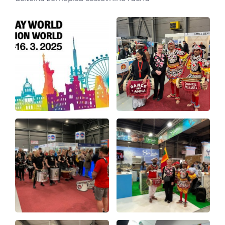
Úvod
Aktuálně
Škola
Studium
Projekty
Foto
Video a audio