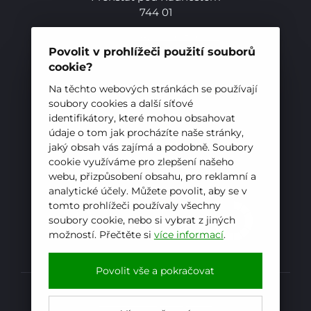
744 01
Telefon:
+420 556 836 551
E-mail:
sekretariat@hotelovkafren.cz
Povolit v prohlížeči použití souborů
Datová schránka: bc5jrez
cookie?
IČ: 00576441
Na těchto webových stránkách se používají
Pro studenty
soubory cookies a další síťové
identifikátory, které mohou obsahovat
ZŘIZOVATEL
údaje o tom jak procházíte naše stránky,
Pro uchazeče
Hotelová škola, Frenštát pod Radhoštěm je
jaký obsah vás zajímá a podobně. Soubory
cookie využíváme pro zlepšení našeho
příspěvkovou organizací zřizovanou
webu, přizpůsobení obsahu, pro reklamní a
Moravskoslezským krajem
analytické účely. Můžete povolit, aby se v
tomto prohlížeči používaly všechny
soubory cookie, nebo si vybrat z jiných
možností. Přečtěte si
více informací
.
E-mail
WhatsApp
Facebook
Povolit vše a pokračovat
Prohlášení o přístupnosti