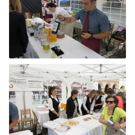
Aktuálně
Škola
Studium
Projekty
Foto
Video a audio
Virtuální prohlídka
Kontakty