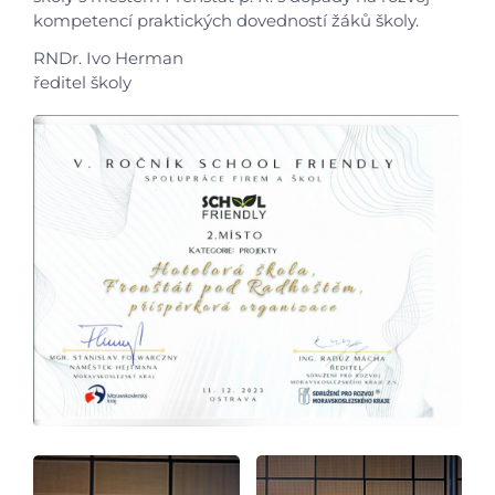
kompetencí praktických dovedností žáků školy.
Aktuálně
RNDr. Ivo Herman
ředitel školy
Škola
Studium
Projekty
Foto
Video a audio
Virtuální prohlídka
Kontakty