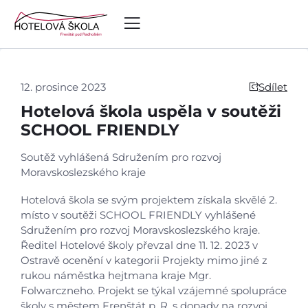
12. prosince 2023
Sdílet
Hotelová škola uspěla v soutěži
SCHOOL FRIENDLY
Soutěž vyhlášená Sdružením pro rozvoj
Moravskoslezského kraje
Hotelová škola se svým projektem získala skvělé 2.
místo v soutěži SCHOOL FRIENDLY vyhlášené
Sdružením pro rozvoj Moravskoslezského kraje.
Ředitel Hotelové školy převzal dne 11. 12. 2023 v
Ostravě ocenění v kategorii Projekty mimo jiné z
rukou náměstka hejtmana kraje Mgr.
Folwarczneho. Projekt se týkal vzájemné spolupráce
Úvod
školy s městem Frenštát p. R. s dopady na rozvoj