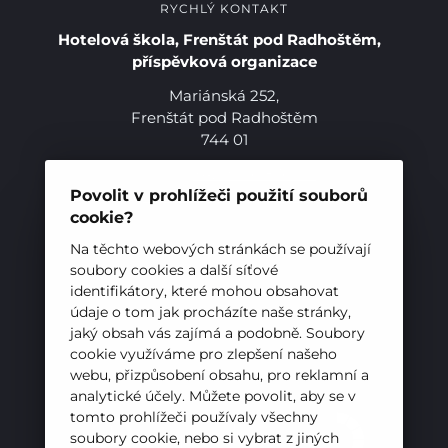
RYCHLÝ KONTAKT
Hotelová škola, Frenštát pod Radhoštěm,
příspěvková organizace
Mariánská 252,
Frenštát pod Radhoštěm
744 01
Telefon:
+420 556 836 551
E-mail:
sekretariat@hotelovkafren.cz
Povolit v prohlížeči použití souborů
Datová schránka: bc5jrez
cookie?
Pro studenty
IČ: 00576441
Na těchto webových stránkách se používají
soubory cookies a další síťové
Pro uchazeče
identifikátory, které mohou obsahovat
ZŘIZOVATEL
údaje o tom jak procházíte naše stránky,
jaký obsah vás zajímá a podobně. Soubory
Hotelová škola, Frenštát pod Radhoštěm je
cookie využíváme pro zlepšení našeho
příspěvkovou organizací zřizovanou
webu, přizpůsobení obsahu, pro reklamní a
Moravskoslezským krajem
analytické účely. Můžete povolit, aby se v
tomto prohlížeči používaly všechny
soubory cookie, nebo si vybrat z jiných