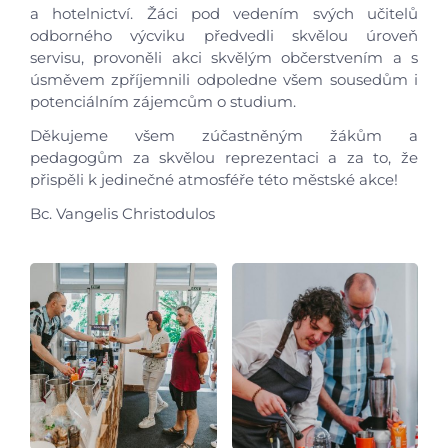
a hotelnictví. Žáci pod vedením svých učitelů
odborného výcviku předvedli skvělou úroveň
Úvod
servisu, provoněli akci skvělým občerstvením a s
úsměvem zpříjemnili odpoledne všem sousedům i
potenciálním zájemcům o studium.
Aktuálně
Děkujeme všem zúčastněným žákům a
Škola
pedagogům za skvělou reprezentaci a za to, že
přispěli k jedinečné atmosféře této městské akce!
Studium
Bc. Vangelis Christodulos
Projekty
Foto
Video a audio
Virtuální prohlídka