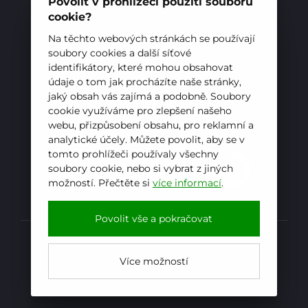
E-mail:
sekretariat@hotelovkafren.cz
Povolit v prohlížeči použití souborů
Datová schránka: bc5jrez
cookie?
Pro uchazeče
IČ: 00576441
Na těchto webových stránkách se používají
soubory cookies a další síťové
identifikátory, které mohou obsahovat
ZŘIZOVATEL
údaje o tom jak procházíte naše stránky,
jaký obsah vás zajímá a podobně. Soubory
Hotelová škola, Frenštát pod Radhoštěm je
cookie využíváme pro zlepšení našeho
příspěvkovou organizací zřizovanou
webu, přizpůsobení obsahu, pro reklamní a
Moravskoslezským krajem
analytické účely. Můžete povolit, aby se v
tomto prohlížeči používaly všechny
soubory cookie, nebo si vybrat z jiných
možností. Přečtěte si
více informací
.
E-mail
WhatsApp
Facebook
Povolit vše a pokračovat
Prohlášení o přístupnosti
Více možností
Kopírovat
Powered by
iCARD:CMS
Web by
iCARD.cz