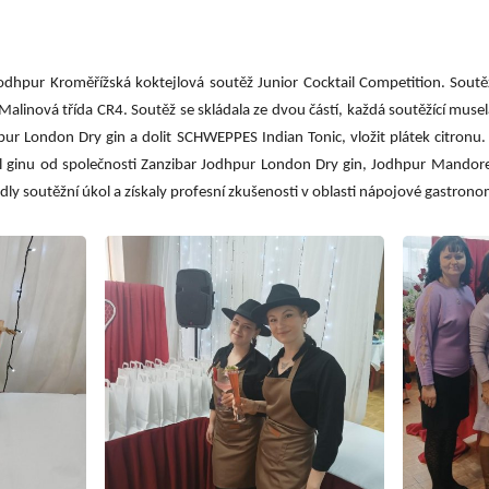
Gastrocentrum
Modernizace sportovišt
odhpur Kroměřížská koktejlová soutěž Junior Cocktail Competition.
Soutě
 Malinová třída CR4.
Soutěž se skládala ze dvou částí, každá soutěžící muse
ur London Dry gin a dolit SCHWEPPES Indian Tonic, vložit plátek citronu. 
l ginu od společnosti Zanzibar Jodhpur London Dry gin, Jodhpur Mandore
dly soutěžní úkol a získaly profesní zkušenosti v oblasti nápojové gastrono