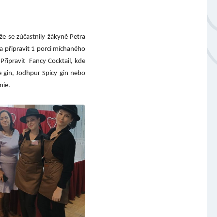
Národní plán obnovy - 3.1 Inovace ve vzdělávání v ko
Úvod
že se zúčastnily žákyně Petra
la připravit 1 porci míchaného
Aktuálně
Připravit Fancy Cocktail, kde
 gin, Jodhpur Spicy gin nebo
mie.
Škola
Studium
Projekty
Foto
Video a audio