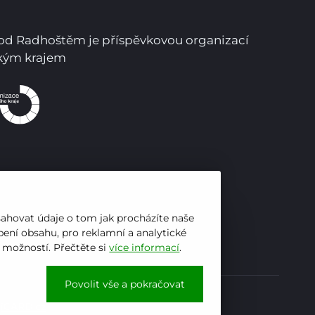
Pro studenty
pod Radhoštěm je příspěvkovou organizací
Pro uchazeče
ským krajem
sahovat údaje o tom jak procházíte naše
ení obsahu, pro reklamní a analytické
h možností. Přečtěte si
více informací
.
Povolit vše a pokračovat
y
iCARD.cz