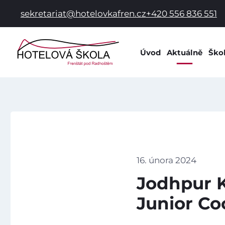
sekretariat@hotelovkafren.cz
+420 556 836 551
Úvod
Aktuálně
Ško
Info
Dok
Dom
Prac
Hist
Spol
16. února 2024
Škol
Jodhpur K
Škol
Junior Co
Žák
Škol