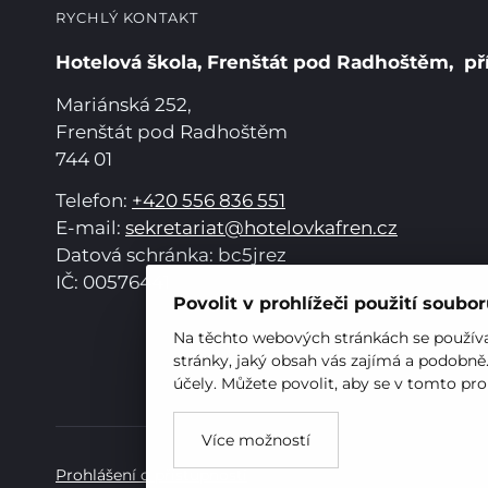
RYCHLÝ KONTAKT
Hotelová škola, Frenštát pod Radhoštěm, př
Mariánská 252,
Frenštát pod Radhoštěm
744 01
Telefon:
+420 556 836 551
E-mail:
sekretariat@hotelovkafren.cz
Datová schránka: bc5jrez
IČ: 00576441
Povolit v prohlížeči použití soubo
Na těchto webových stránkách se používaj
stránky, jaký obsah vás zajímá a podobně
účely. Můžete povolit, aby se v tomto pro
Více možností
Prohlášení o přístupnosti