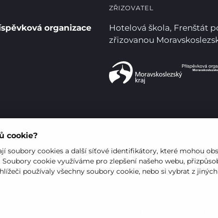
ZŘIZOVATEL
íspěvková organizace
Hotelová škola, Frenštát 
zřizovanou Moravskoslez
rů cookie?
í soubory cookies a další síťové identifikátory, které mohou ob
. Soubory cookie využíváme pro zlepšení našeho webu, přizpůsob
hlížeči používaly všechny soubory cookie, nebo si vybrat z jinýc
Powered by
iCARD:CMS
Web b