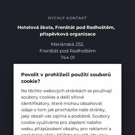
RYCHLÝ KONTAKT
Hotelová škola, Frenštát pod Radhoštěm,
příspěvková organizace
Mariánská 252,
Pro studenty
Frenštát pod Radhoštěm
744 01
Pro uchazeče
Telefon:
+420 556 836 551
E-mail:
sekretariat@hotelovkafren.cz
Povolit v prohlížeči použití souborů
Datová schránka: bc5jrez
cookie?
IČ: 00576441
Na těchto webových stránkách se používají
soubory cookies a další síťové
identifikátory, které mohou obsahovat
ZŘIZOVATEL
údaje o tom jak procházíte naše stránky,
jaký obsah vás zajímá a podobně. Soubory
Hotelová škola, Frenštát pod Radhoštěm je
cookie využíváme pro zlepšení našeho
příspěvkovou organizací zřizovanou
webu, přizpůsobení obsahu, pro reklamní a
Moravskoslezským krajem