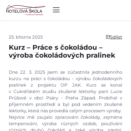
25. března 2025
Sdílet
Kurz – Práce s čokoládou –
výroba čokoládových pralinek
Dne 22. 3. 2025 jsem se zúčastnila jednodenního
kurzu na práci s čokoládou - výrobu čokoládových
pralinek z projektu OP JAK. Kurz se konal
v Cukrářském studiu zkušené lektorky paní Lucie
Průšové v obci Psáry - Praha Západ. Probíhal v
příjemném prostředí a byl pod vedením zkušené
lektorky, která nás provedla celým procesem výroby.
Nejvíce mě zaujalo zpracování čokolády, zejména
temperování, výroba různých ozdob, používání
různých druhů čokolád a také výroba náplní.