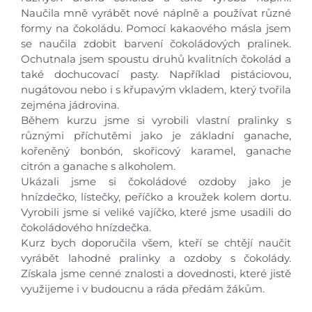
Naučila mně vyrábět nové náplně a používat různé
formy na čokoládu. Pomocí kakaového másla jsem
se naučila zdobit barvení čokoládových pralinek.
Ochutnala jsem spoustu druhů kvalitních čokolád a
také dochucovací pasty. Například pistáciovou,
Úvod
nugátovou nebo i s křupavým vkladem, který tvořila
zejména jádrovina.
Aktuálně
Během kurzu jsme si vyrobili vlastní pralinky s
různými příchutěmi jako je základní ganache,
kořeněný bonbón, skořicový karamel, ganache
Škola
citrón a ganache s alkoholem.
Ukázali jsme si čokoládové ozdoby jako je
Studium
hnízdečko, lístečky, peříčko a kroužek kolem dortu.
Vyrobili jsme si veliké vajíčko, které jsme usadili do
čokoládového hnízdečka.
Projekty
Kurz bych doporučila všem, kteří se chtějí naučit
vyrábět lahodné pralinky a ozdoby s čokolády.
Foto
Získala jsme cenné znalosti a dovednosti, které jistě
využijeme i v budoucnu a ráda předám žákům.
Video a audio