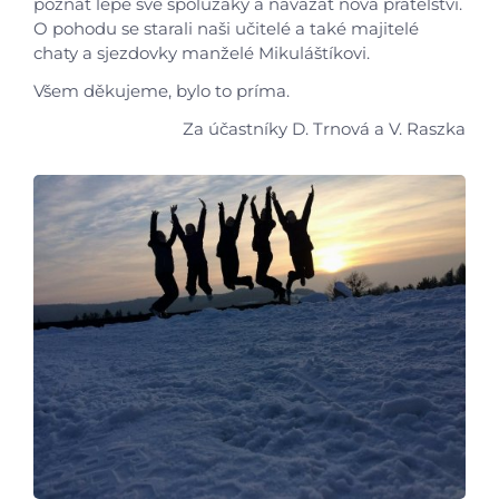
poznat lépe své spolužáky a navázat nová přátelství.
O pohodu se starali naši učitelé a také majitelé
chaty a sjezdovky manželé Mikuláštíkovi.
Všem děkujeme, bylo to príma.
Za účastníky D. Trnová a V. Raszka
Úvod
Aktuálně
Škola
Studium
Projekty