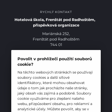
Pro studenty
RYCHLÝ KONTAKT
Hotelová škola, Frenštát pod Radhoštěm,
Pro uchazeče
příspěvková organizace
Mariánská 252,
Frenštát pod Radhoštěm
744 01
Telefon:
+420 556 836 551
E-mail:
sekretariat@hotelovkafren.cz
Povolit v prohlížeči použití souborů
Datová schránka: bc5jrez
cookie?
IČ: 00576441
Na těchto webových stránkách se používají
soubory cookies a další síťové
identifikátory, které mohou obsahovat
ZŘIZOVATEL
údaje o tom jak procházíte naše stránky,
Hotelová škola, Frenštát pod Radhoštěm je
jaký obsah vás zajímá a podobně. Soubory
cookie využíváme pro zlepšení našeho
příspěvkovou organizací zřizovanou
webu, přizpůsobení obsahu, pro reklamní a
Moravskoslezským krajem
analytické účely. Můžete povolit, aby se v