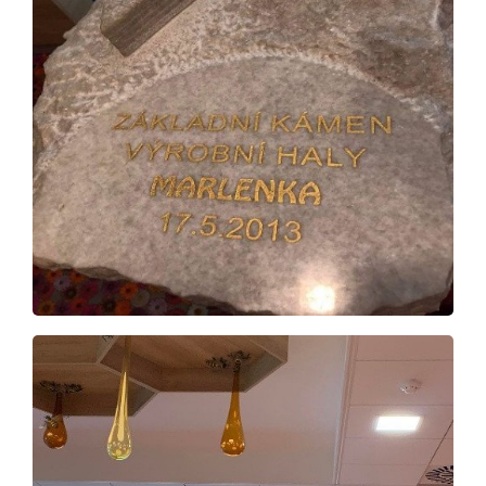
Úvod
Aktuálně
Škola
Studium
Projekty
Foto
Video a audio