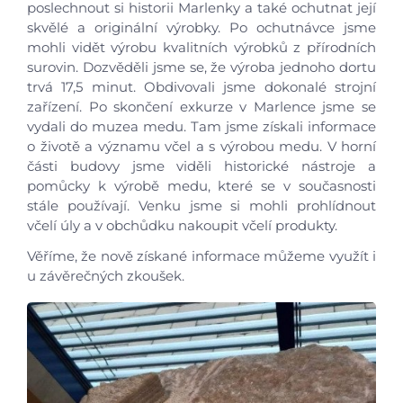
poslechnout si historii Marlenky a také ochutnat její
skvělé a originální výrobky. Po ochutnávce jsme
mohli vidět výrobu kvalitních výrobků z přírodních
surovin. Dozvěděli jsme se, že výroba jednoho dortu
trvá 17,5 minut. Obdivovali jsme dokonalé strojní
zařízení. Po skončení exkurze v Marlence jsme se
vydali do muzea medu. Tam jsme získali informace
o životě a významu včel a s výrobou medu. V horní
části budovy jsme viděli historické nástroje a
pomůcky k výrobě medu, které se v současnosti
stále používají. Venku jsme si mohli prohlídnout
včelí úly a v obchůdku nakoupit včelí produkty.
Věříme, že nově získané informace můžeme využít i
u závěrečných zkoušek.