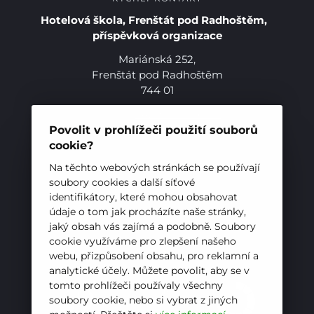
Hotelová škola, Frenštát pod Radhoštěm,
příspěvková organizace
Mariánská 252,
Frenštát pod Radhoštěm
744 01
Telefon:
+420 556 836 551
E-mail:
sekretariat@hotelovkafren.cz
Povolit v prohlížeči použití souborů
Datová schránka: bc5jrez
cookie?
IČ: 00576441
Na těchto webových stránkách se používají
soubory cookies a další síťové
identifikátory, které mohou obsahovat
ZŘIZOVATEL
údaje o tom jak procházíte naše stránky,
jaký obsah vás zajímá a podobně. Soubory
Hotelová škola, Frenštát pod Radhoštěm je
cookie využíváme pro zlepšení našeho
příspěvkovou organizací zřizovanou
webu, přizpůsobení obsahu, pro reklamní a
Moravskoslezským krajem
analytické účely. Můžete povolit, aby se v
tomto prohlížeči používaly všechny
soubory cookie, nebo si vybrat z jiných