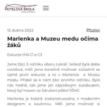
13. dubna 2022
Sdílet
Marlenka a Muzeu medu očima
žáků
Exkurze tříd C1 a C3
Jsme žáci 3. ročníku oboru cukrář. Jelikož byla doba
covidová, měli jsme konečně možnost zúčastnit se
úplně první exkurze, a to v Marlence a Muzeu
medu. Přidali se k nám žáci prvního ročníku. Bylo
nás hodně, tak jsme jeli zájezdovým autobusem,
který byl hrazen ze Sdružení přátel SŠHG.
Marlenka je krásně zrekonstruována, s moderním
designem a kavárnou. Měli jsme možnost si