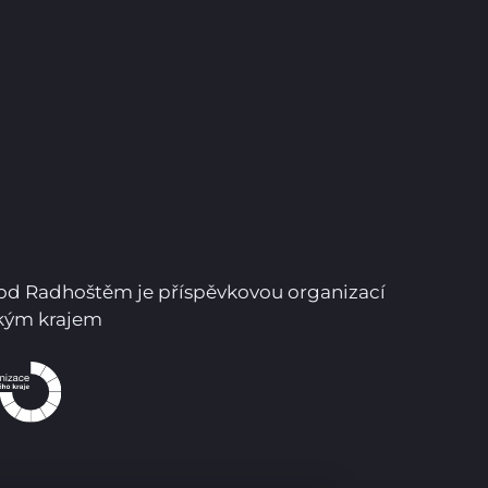
Pro studenty
Pro uchazeče
pod Radhoštěm je příspěvkovou organizací
ským krajem