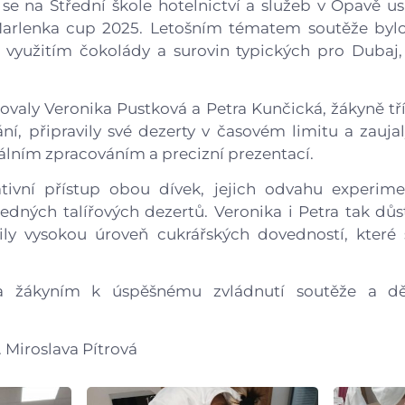
e na Střední škole hotelnictví a služeb v Opavě usk
Gastrocentrum
arlenka cup 2025. Letošním tématem soutěže bylo 
s využitím čokolády a surovin typických pro Dubaj
Modernizace sportovišt
ovaly Veronika Pustková a Petra Kunčická, žákyně tř
ní, připravily své dezerty v časovém limitu a zauj
inálním zpracováním a precizní prezentací.
ativní přístup obou dívek, jejich odvahu experim
ledných talířových dezertů. Veronika i Petra tak dů
ily vysokou úroveň cukrářských dovedností, které
a žákyním k úspěšnému zvládnutí soutěže a dě
. Miroslava Pítrová