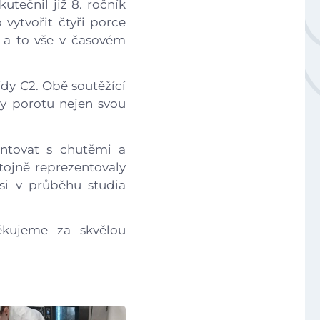
utečnil již 8. ročník
Národní plán obnovy - 3.1 Inovace ve vzdělávání v ko
vytvořit čtyři porce
, a to vše v časovém
Úvod
ídy C2. Obě soutěžící
aly porotu nejen svou
Aktuálně
entovat s chutěmi a
stojně reprezentovaly
Škola
 si v průběhu studia
Studium
kujeme za skvělou
Projekty
Foto