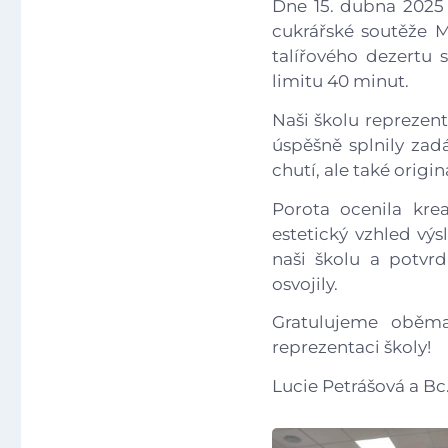
Dne 15. dubna 2025 s
cukrářské soutěže M
talířového dezertu 
limitu 40 minut.
Naši školu reprezent
úspěšně splnily zadá
chutí, ale také orig
Porota ocenila kre
estetický vzhled výs
naši školu a potvrd
osvojily.
Gratulujeme oběm
reprezentaci školy!
Lucie Petrášová a Bc