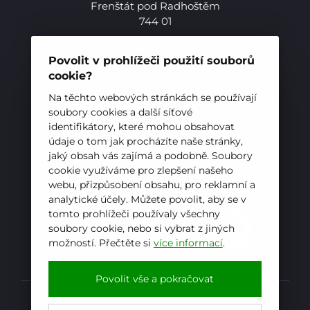
Frenštát pod Radhoštěm
744 01
Telefon:
+420 556 836 551
E-mail:
sekretariat@hotelovkafren.cz
Povolit v prohlížeči použití souborů
Datová schránka: bc5jrez
cookie?
IČ: 00576441
Na těchto webových stránkách se používají
soubory cookies a další síťové
identifikátory, které mohou obsahovat
ZŘIZOVATEL
údaje o tom jak procházíte naše stránky,
jaký obsah vás zajímá a podobně. Soubory
Hotelová škola, Frenštát pod Radhoštěm je
cookie využíváme pro zlepšení našeho
příspěvkovou organizací zřizovanou
webu, přizpůsobení obsahu, pro reklamní a
Moravskoslezským krajem
analytické účely. Můžete povolit, aby se v
tomto prohlížeči používaly všechny
soubory cookie, nebo si vybrat z jiných
možností. Přečtěte si
více informací
.
E-mail
WhatsApp
Facebook
Povolit vše a pokračovat