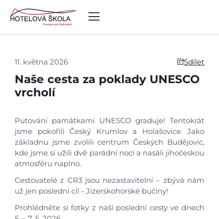
11. května 2026
Sdílet
Naše cesta za poklady UNESCO
vrcholí
Putování památkami UNESCO graduje! Tentokrát
jsme pokořili Český Krumlov a Holašovice. Jako
základnu jsme zvolili centrum Českých Budějovic,
kde jsme si užili dvě parádní noci a nasáli jihočeskou
atmosféru naplno.
Cestovatelé z CR3 jsou nezastavitelní – zbývá nám
už jen poslední cíl - Jizerskohorské bučiny!
Prohlédněte si fotky z naší poslední cesty ve dnech
5. – 7. 5. 2026.