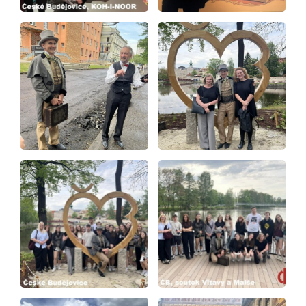
Aktuálně
Škola
Studium
Projekty
Foto
Video a audio
Virtuální prohlídka
Kontakty