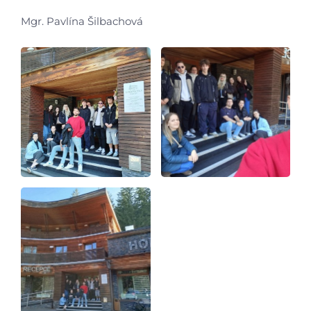
Aktuálně
Mgr. Pavlína Šilbachová
Škola
Studium
Projekty
Foto
Video a audio
Virtuální prohlídka
Kontakty