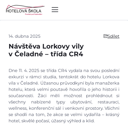
14. dubna 2025
Sdílet
Návštěva Lorkovy vily
v Čeladné – třída CR4
Dne 11. 4. 2025 se třída CR4 vydala na svou poslední
exkurzi v rámci studia, tentokrát do hotelu Lorkova
vila v Čeladné. Úžasnou průvodkyní byla manažerka
hotelu, která velmi poutavě hovořila o jeho historii i
současnosti. Žáci měli možnost prohlédnout si
všechny nabízené typy ubytování, restauraci,
wellness, konferenční sál i venkovní prostory. Všichni
Úvod
se shodli na tom, že akce se velmi vydařila – krásný
hotel, skvělé počasí, úžasný výhled a klid.