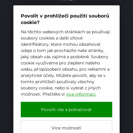
Telefon:
+420 556 836 551
E-mail:
sekretariat@hotelovkafren.cz
Povolit v prohlížeči použití souborů
Datová schránka: bc5jrez
cookie?
IČ: 00576441
Na těchto webových stránkách se používají
soubory cookies a další síťové
Pro studenty
identifikátory, které mohou obsahovat
ZŘIZOVATEL
údaje o tom jak procházíte naše stránky,
Pro uchazeče
jaký obsah vás zajímá a podobně. Soubory
Hotelová škola, Frenštát pod Radhoštěm je
cookie využíváme pro zlepšení našeho
příspěvkovou organizací zřizovanou
webu, přizpůsobení obsahu, pro reklamní a
Moravskoslezským krajem
analytické účely. Můžete povolit, aby se v
tomto prohlížeči používaly všechny
soubory cookie, nebo si vybrat z jiných
možností. Přečtěte si
více informací
.
E-mail
WhatsApp
Facebook
Povolit vše a pokračovat
Prohlášení o přístupnosti
Více možností
Kopírovat
Powered by
iCARD:CMS