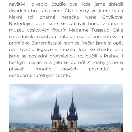
navštívili divadlo Studio dva, kde jsme shlédli
divadelní hru s názvem Čtyři sestry, ve které hrála
hlavní roli známá herečka Ivana Chýlková.
Následující den jsme se zabavili hned z rána v
muzeu voskových figurín Madame Tussaud. Dále
následovala návštěva hotelu Josef a komentovaná
prohlídka Staroměstské radnice. Večer jsme si opět
užili trochu legrace v muzeu iluzí. Ve středu ráno
jsme se poslední procházkou rozloučili s Prahou i
hezkým počasím a jelo se domů! Z Prahy jsme si
přivezli mnoho nových poznatků a
nezapomenutelných zážitků.