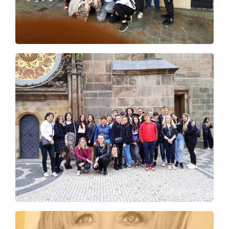
Škola
Studium
Projekty
Foto
Video a audio
Virtuální prohlídka
Kontakty