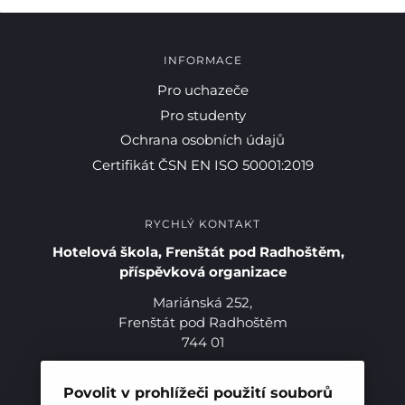
INFORMACE
Pro uchazeče
Pro studenty
Ochrana osobních údajů
Certifikát ČSN EN ISO 50001:2019
RYCHLÝ KONTAKT
Hotelová škola, Frenštát pod Radhoštěm,
příspěvková organizace
Mariánská 252,
Frenštát pod Radhoštěm
744 01
Telefon:
+420 556 836 551
E-mail:
sekretariat@hotelovkafren.cz
Povolit v prohlížeči použití souborů