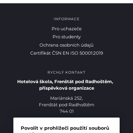
INFORMACE
Pro uchazeče
Pro studenty
Ochrana osobních údajů
Certifikát ČSN EN ISO 50001:2019
RYCHLÝ KONTAKT
Hotelová škola, Frenštát pod Radhoštěm,
příspěvková organizace
Mariánská 252,
Frenštát pod Radhoštěm
744 01
Telefon:
+420 556 836 551
Pro studenty
E-mail:
sekretariat@hotelovkafren.cz
Povolit v prohlížeči použití souborů