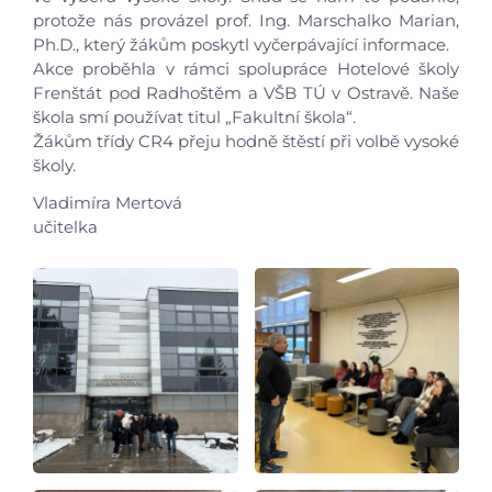
protože nás provázel prof. Ing. Marschalko Marian,
Ph.D., který žákům poskytl vyčerpávající informace.
Úvod
Akce proběhla v rámci spolupráce Hotelové školy
Frenštát pod Radhoštěm a VŠB TÚ v Ostravě. Naše
Aktuálně
škola smí používat titul „Fakultní škola“.
Žákům třídy CR4 přeju hodně štěstí při volbě vysoké
školy.
Škola
Vladimíra Mertová
učitelka
Studium
Projekty
Foto
Video a audio
Virtuální prohlídka