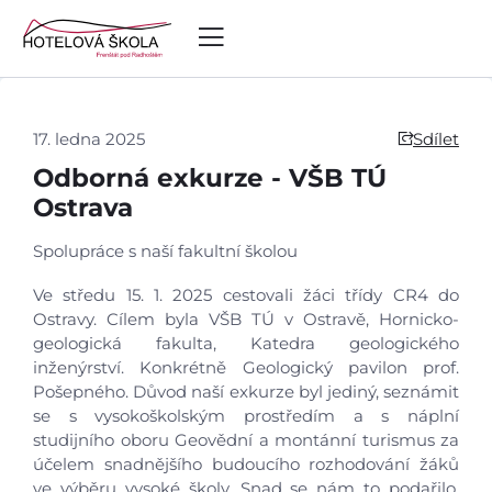
17. ledna 2025
Sdílet
Odborná exkurze - VŠB TÚ
Ostrava
Spolupráce s naší fakultní školou
Ve středu 15. 1. 2025 cestovali žáci třídy CR4 do
Ostravy. Cílem byla VŠB TÚ v Ostravě, Hornicko-
geologická fakulta, Katedra geologického
inženýrství. Konkrétně Geologický pavilon prof.
Pošepného. Důvod naší exkurze byl jediný, seznámit
se s vysokoškolským prostředím a s náplní
studijního oboru Geovědní a montánní turismus za
účelem snadnějšího budoucího rozhodování žáků
ve výběru vysoké školy. Snad se nám to podařilo,