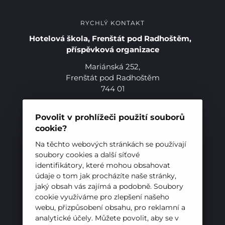
RYCHLÝ KONTAKT
Hotelová škola, Frenštát pod Radhoštěm,
příspěvková organizace
Mariánská 252,
Frenštát pod Radhoštěm
744 01
Telefon:
+420 556 836 551
E-mail:
sekretariat@hotelovkafren.cz
Povolit v prohlížeči použití souborů
Datová schránka: bc5jrez
cookie?
IČ: 00576441
Na těchto webových stránkách se používají
soubory cookies a další síťové
identifikátory, které mohou obsahovat
ZŘIZOVATEL
údaje o tom jak procházíte naše stránky,
jaký obsah vás zajímá a podobně. Soubory
Hotelová škola, Frenštát pod Radhoštěm je
Pro studenty
cookie využíváme pro zlepšení našeho
příspěvkovou organizací zřizovanou
webu, přizpůsobení obsahu, pro reklamní a
Moravskoslezským krajem
Pro uchazeče
analytické účely. Můžete povolit, aby se v