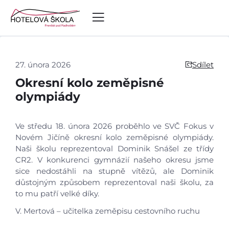
27. února 2026
Sdílet
Okresní kolo zeměpisné
olympiády
Ve středu 18. února 2026 proběhlo ve SVČ Fokus v
Novém Jičíně okresní kolo zeměpisné olympiády.
Naši školu reprezentoval Dominik Snášel ze třídy
CR2. V konkurenci gymnázií našeho okresu jsme
Úvod
sice nedostáhli na stupně vítězů, ale Dominik
důstojným způsobem reprezentoval naši školu, za
to mu patří velké díky.
Aktuálně
V. Mertová – učitelka zeměpisu cestovního ruchu
Škola